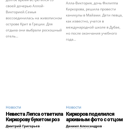
Алла-Виктория, дочь Филиппа
своей дочерью Аллой-
Киркорова, решила провести
Викторией.Семья
каникулы в Майами. Дети певца,
воссоединилась на живописном
как известно, учатся в
острове Крит в Греции. Для
международной школе в Дубае,
отдыха они выбрали роскошный
но после окончания учебного
отель...
года...
Новости
Новости
Невеста Лепса ответила
Киркоров поделился
Киркорову букетом роз
архивным фото с отцом
Дмитрий Григорьев
-
Даниил Александров
-