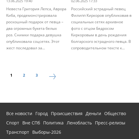
13.06.2025 19:40
02.06.2025 17:33
Невеста Григория Лепса, Аврора
Российский эстрадный певец
Киба, продемонстрировала
Филипп Киркоров опубликовав в
роскошный подарок от певца –
социальных сетях архивное
два огромных букета белых
фото с отцом Бедросом
роз. Снимки подарка девушка
Киркоровым в день рождения
опубликовала соцсетях. Этот
болгарского эстрадного певца. В
жест последовал за...
сопроводительном тексте к...
1
2
3
Все новости
Город
Происшествия
Деньги
Общество
Спорт
Вне СПб
Политика
Ленобласть
Пресс-релизы
Транспорт
Выборы-2026