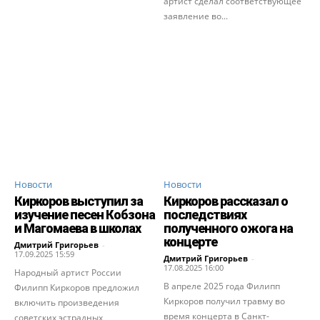
артист сделал соответствующее
заявление во...
Новости
Новости
Киркоров выступил за
Киркоров рассказал о
изучение песен Кобзона
последствиях
и Магомаева в школах
полученного ожога на
концерте
Дмитрий Григорьев
-
17.09.2025 15:59
Дмитрий Григорьев
-
17.08.2025 16:00
Народный артист России
В апреле 2025 года Филипп
Филипп Киркоров предложил
Киркоров получил травму во
включить произведения
время концерта в Санкт-
советских эстрадных