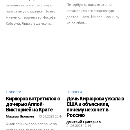
Петербурге, однако это не
исполнителей в школьную
остановило его творческую
программу по музыке. По его
деятельность.На сольном шоу
мнению, творчество Иосифа
из-за сбоя...
Кобзона, Льва Лещенко и...
Новости
Новости
Киркоров встретился с
Дочь Киркорова уехала в
дочерью Аллой-
США и объяснила,
Викторией на Крите
почему не хочет в
Россию
Михаил Яковлев
-
13.08.2025 20:44
Дмитрий Григорьев
-
Филипп Киркоров впервые за
21.06.2025 12:14
долгое время встретился со