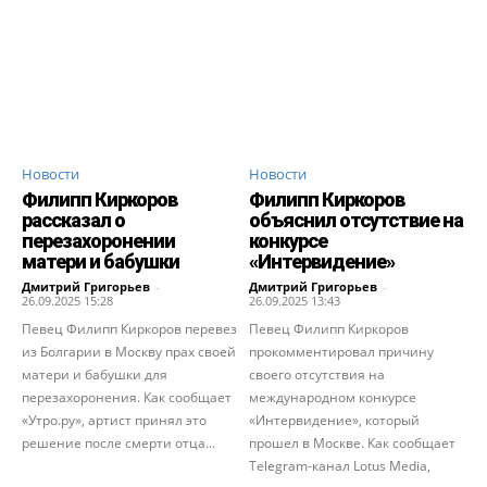
Новости
Новости
Филипп Киркоров
Филипп Киркоров
рассказал о
объяснил отсутствие на
перезахоронении
конкурсе
матери и бабушки
«Интервидение»
Дмитрий Григорьев
-
Дмитрий Григорьев
-
26.09.2025 15:28
26.09.2025 13:43
Певец Филипп Киркоров перевез
Певец Филипп Киркоров
из Болгарии в Москву прах своей
прокомментировал причину
матери и бабушки для
своего отсутствия на
перезахоронения. Как сообщает
международном конкурсе
«Утро.ру», артист принял это
«Интервидение», который
решение после смерти отца...
прошел в Москве. Как сообщает
Telegram-канал Lotus Media,