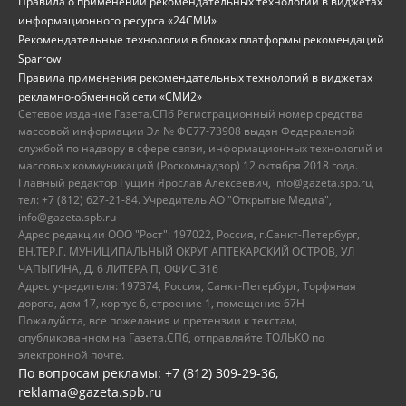
Правила о применении рекомендательных технологий в виджетах
информационного ресурса «24СМИ»
Рекомендательные технологии в блоках платформы рекомендаций
Sparrow
Правила применения рекомендательных технологий в виджетах
рекламно-обменной сети «СМИ2»
Сетевое издание Газета.СПб Регистрационный номер средства
массовой информации Эл № ФС77-73908 выдан Федеральной
службой по надзору в сфере связи, информационных технологий и
массовых коммуникаций (Роскомнадзор) 12 октября 2018 года.
Главный редактор Гущин Ярослав Алексеевич, info@gazeta.spb.ru,
тел: +7 (812) 627-21-84. Учредитель АО "Открытые Медиа",
info@gazeta.spb.ru
Адрес редакции ООО "Рост": 197022, Россия, г.Санкт-Петербург,
ВН.ТЕР.Г. МУНИЦИПАЛЬНЫЙ ОКРУГ АПТЕКАРСКИЙ ОСТРОВ, УЛ
ЧАПЫГИНА, Д. 6 ЛИТЕРА П, ОФИС 316
Адрес учредителя: 197374, Россия, Санкт-Петербург, Торфяная
дорога, дом 17, корпус 6, строение 1, помещение 67Н
Пожалуйста, все пожелания и претензии к текстам,
опубликованном на Газета.СПб, отправляйте ТОЛЬКО по
электронной почте.
По вопросам рекламы: +7 (812) 309-29-36,
reklama@gazeta.spb.ru