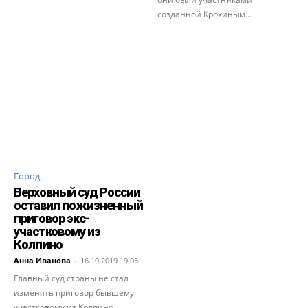
созданной Крохиным...
Город
Верховный суд России
оставил пожизненный
приговор экс-
участковому из
Колпино
Анна Иванова
-
16.10.2019 19:05
Главный суд страны не стал
изменять приговор бывшему
участковому из Колпино,