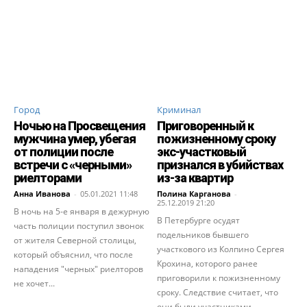
Город
Криминал
Ночью на Просвещения
Приговоренный к
мужчина умер, убегая
пожизненному сроку
от полиции после
экс-участковый
встречи с «черными»
признался в убийствах
риелторами
из-за квартир
Анна Иванова
-
05.01.2021 11:48
Полина Карганова
-
25.12.2019 21:20
В ночь на 5-е января в дежурную
В Петербурге осудят
часть полиции поступил звонок
подельников бывшего
от жителя Северной столицы,
участкового из Колпино Сергея
который объяснил, что после
Крохина, которого ранее
нападения "черных" риелторов
приговорили к пожизненному
не хочет...
сроку. Следствие считает, что
они были участниками