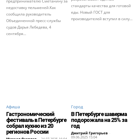
предпринимателю Сметанину за
стандарты качества для готовой
недоставку пельменей.Как
еды. Новый ГОСТ для
сообщила руководитель
производителей вступил в силу...
Объединенной пресс-службы
судов Дарья Лебедева, 4
сентября...
Афиша
Город
Гастрономический
В Петербурге шаверма
фестиваль в Петербурге
подорожала на 25% за
собрал кухню из 20
год
регионов России
Дмитрий Григорьев
-
09.06.2025 15:04
Михаил Яковлев
-
24.07.2025 16:04