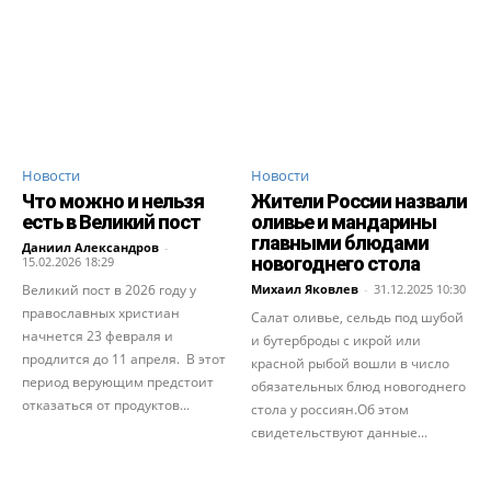
Новости
Новости
Что можно и нельзя
Жители России назвали
есть в Великий пост
оливье и мандарины
главными блюдами
Даниил Александров
-
новогоднего стола
15.02.2026 18:29
Великий пост в 2026 году у
Михаил Яковлев
-
31.12.2025 10:30
православных христиан
Салат оливье, сельдь под шубой
начнется 23 февраля и
и бутерброды с икрой или
продлится до 11 апреля. В этот
красной рыбой вошли в число
период верующим предстоит
обязательных блюд новогоднего
отказаться от продуктов...
стола у россиян.Об этом
свидетельствуют данные...