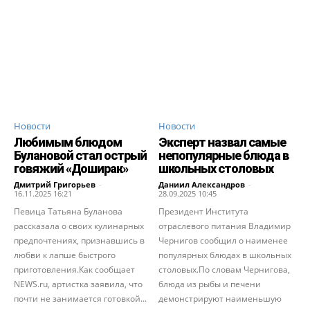
Новости
Новости
Любимым блюдом
Эксперт назвал самые
Булановой стал острый
непопулярные блюда в
говяжий «Доширак»
школьных столовых
Дмитрий Григорьев
-
Даниил Александров
-
16.11.2025 16:21
28.09.2025 10:45
Певица Татьяна Буланова
Президент Института
рассказала о своих кулинарных
отраслевого питания Владимир
предпочтениях, признавшись в
Чернигов сообщил о наименее
любви к лапше быстрого
популярных блюдах в школьных
приготовления.Как сообщает
столовых.По словам Чернигова,
NEWS.ru, артистка заявила, что
блюда из рыбы и печени
почти не занимается готовкой...
демонстрируют наименьшую