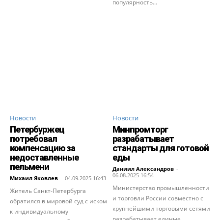
популярность...
Новости
Новости
Петербуржец
Минпромторг
потребовал
разрабатывает
компенсацию за
стандарты для готовой
недоставленные
еды
пельмени
Даниил Александров
-
06.08.2025 16:54
Михаил Яковлев
-
04.09.2025 16:43
Министерство промышленности
Житель Санкт-Петербурга
и торговли России совместно с
обратился в мировой суд с иском
крупнейшими торговыми сетями
к индивидуальному
разрабатывает единые