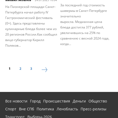
За последний год стоимость
На Пионерской площади Санкт-
шавермы в Санкт-Петербурге
Петербурга начал работу IV
значительно
Гастрономический фестиваль
выросла. Медианная цена
(0+). Здесь представлены
блюда достигла 377 рублей,
кулинарные блюда более чем из
увеличившись на 25% по
20 регионов России.Как сообщил
сравнению с весной 2024 года,
вице-губернатор Кирилл
когда...
Поляков...
1
2
3
Все новости
Город
Происшествия
Деньги
Общество
Спорт
Вне СПб
Политика
Ленобласть
Пресс-релизы
Транспорт
Выборы-2026