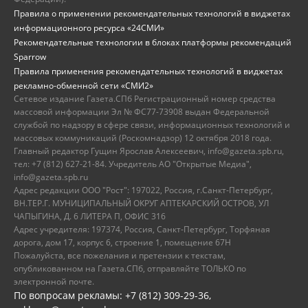
Правила о применении рекомендательных технологий в виджетах
информационного ресурса «24СМИ»
Рекомендательные технологии в блоках платформы рекомендаций
Sparrow
Правила применения рекомендательных технологий в виджетах
рекламно-обменной сети «СМИ2»
Сетевое издание Газета.СПб Регистрационный номер средства
массовой информации Эл № ФС77-73908 выдан Федеральной
службой по надзору в сфере связи, информационных технологий и
массовых коммуникаций (Роскомнадзор) 12 октября 2018 года.
Главный редактор Гущин Ярослав Алексеевич, info@gazeta.spb.ru,
тел: +7 (812) 627-21-84. Учредитель АО "Открытые Медиа",
info@gazeta.spb.ru
Адрес редакции ООО "Рост": 197022, Россия, г.Санкт-Петербург,
ВН.ТЕР.Г. МУНИЦИПАЛЬНЫЙ ОКРУГ АПТЕКАРСКИЙ ОСТРОВ, УЛ
ЧАПЫГИНА, Д. 6 ЛИТЕРА П, ОФИС 316
Адрес учредителя: 197374, Россия, Санкт-Петербург, Торфяная
дорога, дом 17, корпус 6, строение 1, помещение 67Н
Пожалуйста, все пожелания и претензии к текстам,
опубликованном на Газета.СПб, отправляйте ТОЛЬКО по
электронной почте.
По вопросам рекламы: +7 (812) 309-29-36,