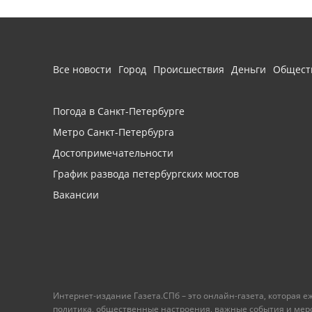
Все новости
Город
Происшествия
Деньги
Общест
Погода в Санкт-Петербурге
Метро Санкт-Петербурга
Достопримечательности
График развода петербургских мостов
Вакансии
Интернет-издание Газета.СПб – это онлайн-газета, которая 
политика, общественные настроения, важные события и меропр