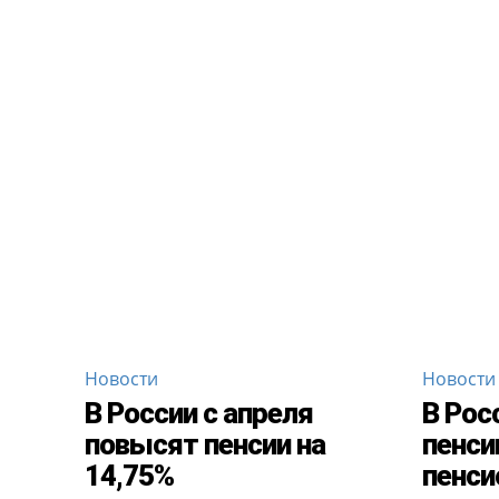
Новости
Новости
В России с апреля
В Рос
повысят пенсии на
пенси
14,75%
пенси