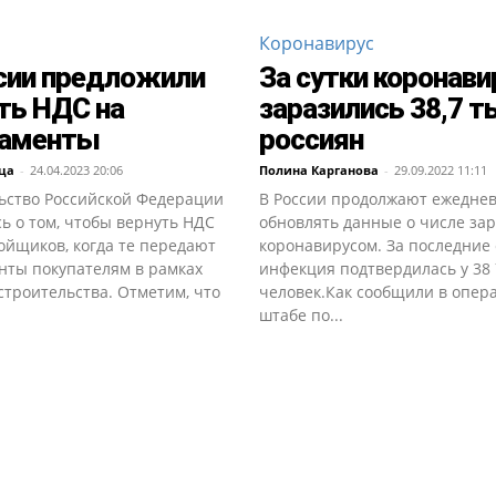
Коронавирус
сии предложили
За сутки коронав
ть НДС на
заразились 38,7 
таменты
россиян
ца
-
24.04.2023 20:06
Полина Карганова
-
29.09.2022 11:11
ьство Российской Федерации
В России продолжают ежедне
ь о том, чтобы вернуть НДС
обновлять данные о числе за
ойщиков, когда те передают
коронавирусом. За последние 
нты покупателям в рамках
инфекция подтвердилась у 38
строительства. Отметим, что
человек.Как сообщили в опер
штабе по...