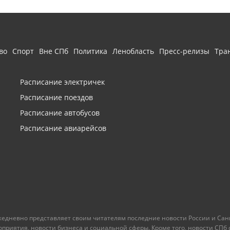
во
Спорт
Вне СПб
Политика
Ленобласть
Пресс-релизы
Тра
Расписание электричек
Расписание поездов
Расписание автобусов
Расписание авиарейсов
ежедневно представляет своим читателям последние новости России и Санк
иятия, новости бизнеса и социальной сферы. Кроме того, новости СПб сег