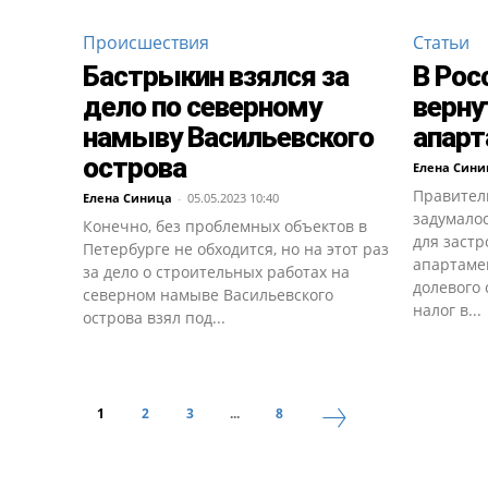
Происшествия
Статьи
Бастрыкин взялся за
В Рос
дело по северному
верну
намыву Васильевского
апар
острова
Елена Сини
Правител
Елена Синица
-
05.05.2023 10:40
задумалос
Конечно, без проблемных объектов в
для застр
Петербурге не обходится, но на этот раз
апартаме
за дело о строительных работах на
долевого 
северном намыве Васильевского
налог в...
острова взял под...
1
2
3
...
8