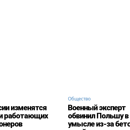
Общество
сии изменятся
Военный эксперт
и работающих
обвинил Польшу в
онеров
умысле из-за бет