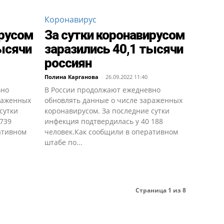
Коронавирус
ирусом
За сутки коронавирусом
тысячи
заразились 40,1 тысячи
россиян
Полина Карганова
-
26.09.2022 11:40
вно
В России продолжают ежедневно
раженных
обновлять данные о числе зараженных
сутки
коронавирусом. За последние сутки
 739
инфекция подтвердилась у 40 188
ативном
человек.Как сообщили в оперативном
штабе по...
Страница 1 из 8