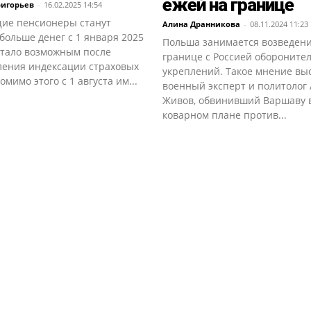
ежей на границе
ригорьев
-
16.02.2025 14:54
ие пенсионеры станут
Алина Дранникова
-
08.11.2024 11:23
больше денег с 1 января 2025
Польша занимается возведен
стало возможным после
границе с Россией обороните
ления индексации страховых
укреплений. Такое мнение вы
омимо этого с 1 августа им...
военный эксперт и политолог
Живов, обвинивший Варшаву 
коварном плане против...