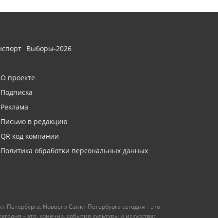
нспорт
Выборы-2026
О проекте
Подписка
Реклама
Письмо в редакцию
QR код компании
Политика обработки персональных данных
т-Петербурга. Новости Санкт-Петербурга сегодня – это
одня – это, конечно, события культуры и искусства: