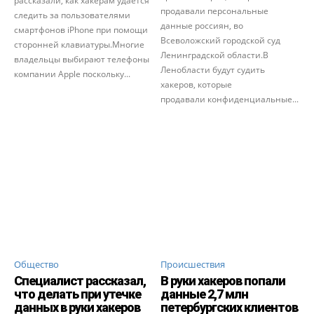
рассказали, как хакерам удается
продавали персональные
следить за пользователями
данные россиян, во
смартфонов iPhone при помощи
Всеволожский городской суд
сторонней клавиатуры.Многие
Ленинградской области.В
владельцы выбирают телефоны
Ленобласти будут судить
компании Apple поскольку...
хакеров, которые
продавали конфиденциальные...
Общество
Происшествия
Специалист рассказал,
В руки хакеров попали
что делать при утечке
данные 2,7 млн
данных в руки хакеров
петербургских клиентов