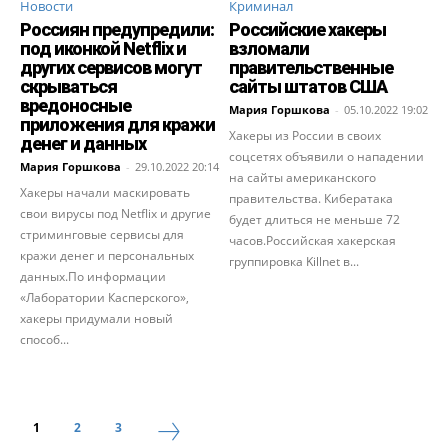
Новости
Криминал
Россиян предупредили:
Российские хакеры
под иконкой Netflix и
взломали
других сервисов могут
правительственные
скрываться
сайты штатов США
вредоносные
Мария Горшкова
-
05.10.2022 19:02
приложения для кражи
Хакеры из России в своих
денег и данных
соцсетях объявили о нападении
Мария Горшкова
-
29.10.2022 20:14
на сайты американского
Хакеры начали маскировать
правительства. Кибератака
свои вирусы под Netflix и другие
будет длиться не меньше 72
стриминговые сервисы для
часов.Российская хакерская
кражи денег и персональных
группировка Killnet в...
данных.По информации
«Лаборатории Касперского»,
хакеры придумали новый
способ...
1
2
3