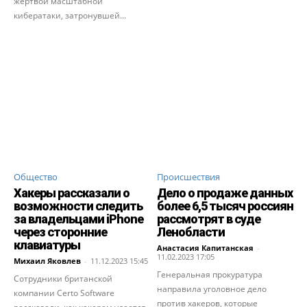
жертвой масштабной
кибератаки, затронувшей...
Общество
Происшествия
Хакеры рассказали о
Дело о продаже данных
возможности следить
более 6,5 тысяч россиян
за владельцами iPhone
рассмотрят в суде
через сторонние
Ленобласти
клавиатуры
Анастасия Капитанская
-
11.02.2023 17:05
Михаил Яковлев
-
11.12.2023 15:45
Генеральная прокуратура
Сотрудники британской
направила уголовное дело
компании Certo Software
против хакеров, которые