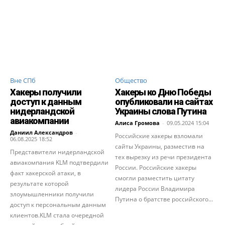
Вне СПб
Общество
Хакеры получили
Хакеры ко Дню Победы
доступ к данным
опубликовали на сайтах
нидерландской
Украины слова Путина
авиакомпании
Алиса Громова
-
09.05.2024 15:04
Даниил Александров
-
Российские хакеры взломали
06.08.2025 18:52
сайты Украины, разместив на
Представители нидерландской
тех вырезку из речи президента
авиакомпания KLM подтвердили
России. Российские хакеры
факт хакерской атаки, в
смогли разместить цитату
результате которой
лидера России Владимира
злоумышленники получили
Путина о братстве российского...
доступ к персональным данным
клиентов.KLM стала очередной