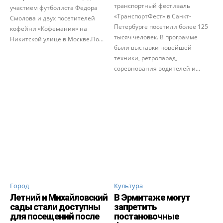
транспортный фестиваль
участием футболиста Федора
«ТранспортФест» в Санкт-
Смолова и двух посетителей
Петербурге посетили более 125
кофейни «Кофемания» на
тысяч человек. В программе
Никитской улице в Москве.По...
были выставки новейшей
техники, ретропарад,
соревнования водителей и...
Город
Культура
Летний и Михайловский
В Эрмитаже могут
сады стали доступны
запретить
для посещений после
постановочные