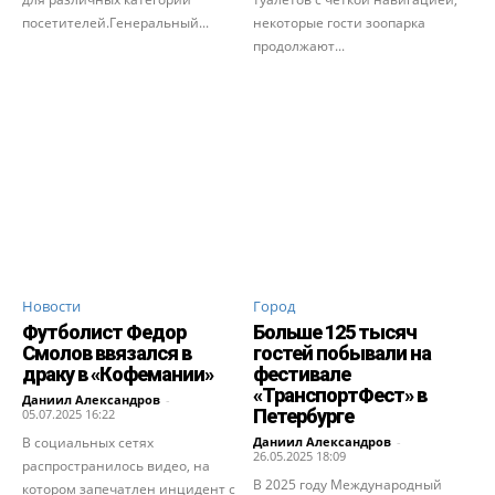
посетителей.Генеральный...
некоторые гости зоопарка
продолжают...
Новости
Город
Футболист Федор
Больше 125 тысяч
Смолов ввязался в
гостей побывали на
драку в «Кофемании»
фестивале
«ТранспортФест» в
Даниил Александров
-
Петербурге
05.07.2025 16:22
В социальных сетях
Даниил Александров
-
26.05.2025 18:09
распространилось видео, на
В 2025 году Международный
котором запечатлен инцидент с