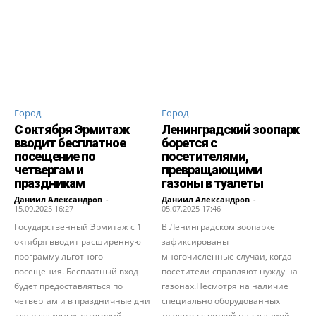
Город
Город
С октября Эрмитаж
Ленинградский зоопарк
вводит бесплатное
борется с
посещение по
посетителями,
четвергам и
превращающими
праздникам
газоны в туалеты
Даниил Александров
-
Даниил Александров
-
15.09.2025 16:27
05.07.2025 17:46
Государственный Эрмитаж с 1
В Ленинградском зоопарке
октября вводит расширенную
зафиксированы
программу льготного
многочисленные случаи, когда
посещения. Бесплатный вход
посетители справляют нужду на
будет предоставляться по
газонах.Несмотря на наличие
четвергам и в праздничные дни
специально оборудованных
для различных категорий
туалетов с четкой навигацией,