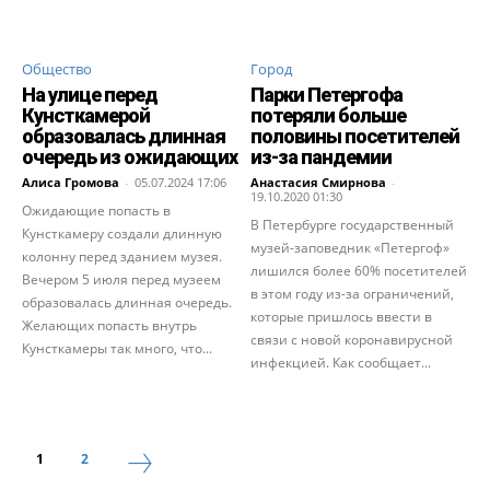
Общество
Город
На улице перед
Парки Петергофа
Кунсткамерой
потеряли больше
образовалась длинная
половины посетителей
очередь из ожидающих
из-за пандемии
Алиса Громова
-
05.07.2024 17:06
Анастасия Смирнова
-
19.10.2020 01:30
Ожидающие попасть в
В Петербурге государственный
Кунсткамеру создали длинную
музей-заповедник «Петергоф»
колонну перед зданием музея.
лишился более 60% посетителей
Вечером 5 июля перед музеем
в этом году из-за ограничений,
образовалась длинная очередь.
которые пришлось ввести в
Желающих попасть внутрь
связи с новой коронавирусной
Кунсткамеры так много, что...
инфекцией. Как сообщает...
1
2