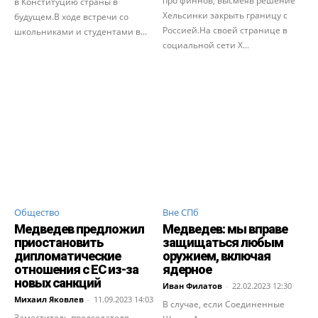
про финнов, высмеяв решение
в Конституцию страны в
Хельсинки закрыть границу с
будущем.В ходе встречи со
Россией.На своей странице в
школьниками и студентами в...
социальной сети X...
Общество
Вне СПб
Медведев предложил
Медведев: мы вправе
приостановить
защищаться любым
дипломатические
оружием, включая
отношения с ЕС из-за
ядерное
новых санкций
Иван Филатов
-
22.02.2023 12:30
Михаил Яковлев
-
11.09.2023 14:03
В случае, если Соединенные
Заместитель председателя