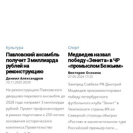
Культура
Спорт
Павловский ансамбль
Медведев назвал
получит 3 миллиарда
победу «Зенита» в ЧР
рублей на
«промыслом Божьим»
реконструкцию
Виктория Осокина
-
27.05.2024 17:25
Даниил Александров
-
10.11.2025 20:05
Зампред Совбеза РФ Дмитрий
На реконструкцию Павловского
Медведев прокомментировал
дворцово-паркового ансамбля до
победу петербургского
2028 года направят 3 миллиарда
футбольного клуба "Зенит" в
рублей. Проект профинансируют
Чемпионате страны.ФК из
в рамках подготовки к 250-летию
Северной столицы обыграл
основания исторического
«Ростов» в заключительном туре
комплекса.Правительство
Российской премьер-лиги....