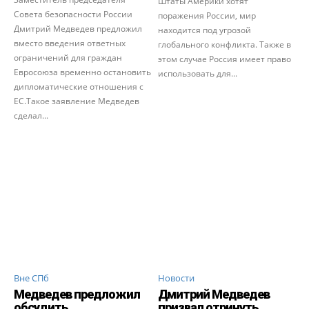
Штаты Америки хотят
Совета безопасности России
поражения России, мир
Дмитрий Медведев предложил
находится под угрозой
вместо введения ответных
глобального конфликта. Также в
ограничений для граждан
этом случае Россия имеет право
Евросоюза временно остановить
использовать для...
дипломатические отношения с
ЕС.Такое заявление Медведев
сделал...
Вне СПб
Новости
Медведев предложил
Дмитрий Медведев
обсудить
призвал отринуть