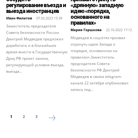
регулирование въезда и
«дрянную» западную
выезда иностранцев
идею «порядка,
основанного на
Иван Филатов
-
07.02.2023 15:39
правилах»
Заместитель председателя
Мария Горшкова
-
22.10.2022 17:12
Совета безопасности России
Медведев в соцсетях призвал
Дмитрий Медведев предложил
отринуть идею Запада о
доработать и в ближайшее
«порядке, основанном на
время внести в Государственную
правилах».Заместитель
Думу РФ проект закона,
председателя Совета
регулирующий условия въезда,
безопасности РФ Дмитрий
выезда...
Медведев в своем telegram-
канале 22 октября опубликовал
запись под...
1
2
3