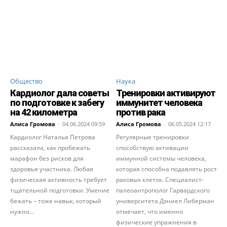
Общество
Наука
Кардиолог дала советы
Тренировки активируют
по подготовке к забегу
иммунитет человека
на 42 километра
против рака
Алиса Громова
-
04.06.2024 09:59
Алиса Громова
-
06.05.2024 12:17
Кардиолог Наталья Пeтрова
Регулярные тренировки
рассказала, как пробежать
способствую активации
марафон без рисков для
иммунной системы человека,
здоровья участника. Любая
которая способна подавлять рост
физическая активность требует
раковых клеток. Специалист-
тщательной подготовки. Умение
палеоантрополог Гарвардского
бежать – тоже навык, который
университета Дэниел Либерман
нужно...
отмечает, что именно
физические упражнения в