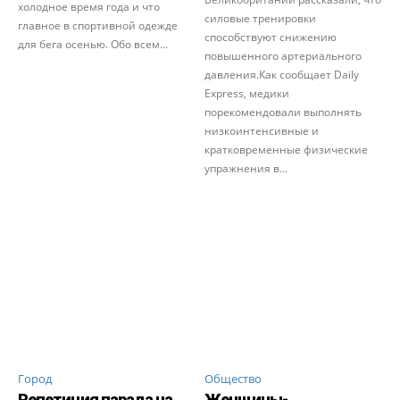
холодное время года и что
силовые тренировки
главное в спортивной одежде
способствуют снижению
для бега осенью. Обо всем...
повышенного артериального
давления.Как сообщает Daily
Express, медики
порекомендовали выполнять
низкоинтенсивные и
кратковременные физические
упражнения в...
Город
Общество
Репетиция парада на
Женщины-