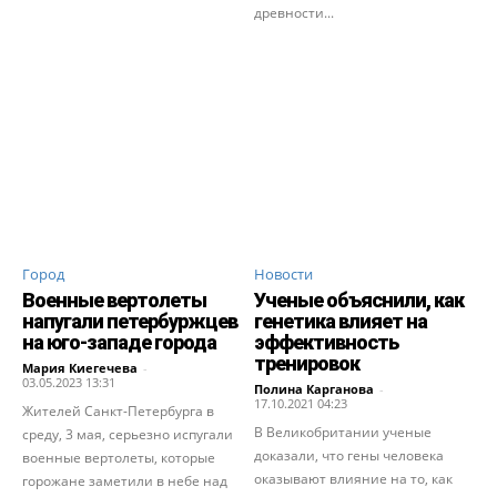
древности...
Город
Новости
Военные вертолеты
Ученые объяснили, как
напугали петербуржцев
генетика влияет на
на юго-западе города
эффективность
тренировок
Мария Киегечева
-
03.05.2023 13:31
Полина Карганова
-
17.10.2021 04:23
Жителей Санкт-Петербурга в
В Великобритании ученые
среду, 3 мая, серьезно испугали
доказали, что гены человека
военные вертолеты, которые
оказывают влияние на то, как
горожане заметили в небе над