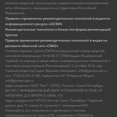
анализа сведений, относящихся к предпочтениям пользователей
сети «Интернет», находящихся на территории Российской
Федерации).
Правила о применении рекомендательных технологий в виджетах
информационного ресурса «24СМИ»
Рекомендательные технологии в блоках платформы рекомендаций
Sparrow
Правила применения рекомендательных технологий в виджетах
рекламно-обменной сети «СМИ2»
Сетевое издание Газета.СПб Регистрационный номер средства
массовой информации Эл № ФС77-73908 выдан Федеральной
службой по надзору в сфере связи, информационных технологий и
массовых коммуникаций (Роскомнадзор) 12 октября 2018 года.
Главный редактор Гущин Ярослав Алексеевич, info@gazeta.spb.ru,
тел: +7 (812) 627-21-84. Учредитель АО "Открытые Медиа",
info@gazeta.spb.ru
Адрес редакции ООО "Рост": 197022, Россия, г.Санкт-Петербург,
ВН.ТЕР.Г. МУНИЦИПАЛЬНЫЙ ОКРУГ АПТЕКАРСКИЙ ОСТРОВ, УЛ
ЧАПЫГИНА, Д. 6 ЛИТЕРА П, ОФИС 316
Адрес учредителя: 197374, Россия, Санкт-Петербург, Торфяная
дорога, дом 17, корпус 6, строение 1, помещение 67Н
Пожалуйста, все пожелания и претензии к текстам,
опубликованном на Газета.СПб, отправляйте ТОЛЬКО по