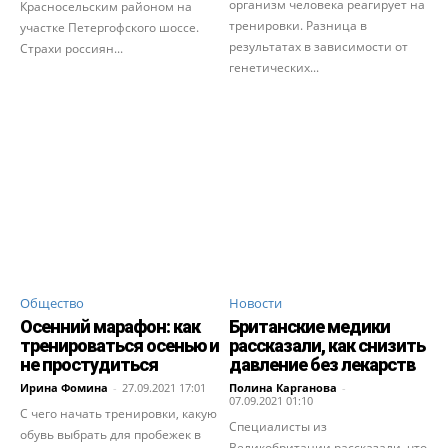
организм человека реагирует на
Красносельским районом на
тренировки. Разница в
участке Петергофского шоссе.
результатах в зависимости от
Страхи россиян...
генетических...
Общество
Новости
Осенний марафон: как
Британские медики
тренироваться осенью и
рассказали, как снизить
не простудиться
давление без лекарств
Ирина Фомина
-
27.09.2021 17:01
Полина Карганова
-
07.09.2021 01:10
С чего начать тренировки, какую
Специалисты из
обувь выбрать для пробежек в
Великобритании рассказали, что