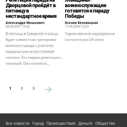
Дворцовой пройдёт в
военнослужащие
пятницу в
готовятся к параду
нестандартное время
Победы
Александра Мошкович
-
Ксения Беловицкая
-
28.04.2021 15:24
11.06.2020 13:23
В пятницу в Северной столице
Торжественное мероприятия
будет совместная тренировка
состоится уже 24 июня.
военного парада с участием
парадных расчетов и боевой
техники. Это первая репетиция с
техникой. Она начнётся...
1
2
3
Все новости
Город
Происшествия
Деньги
Общество