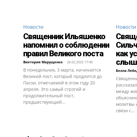
Новости
Новости
Священник Ильяшенко
Свяще
напомнил о соблюдении
Сильч
правил Великого поста
как у
слыш
Виктория Марущенко
-
26.02.2025 17:40
В понедельник, 3 марта, начинается
Белла Лебе
Великий пост, который продлится до
Священни
Пасхи, отмечаемой в этом году 20
рассказал
апреля. Это самый строгий и
между жи
продолжительный пост,
объяснен
предшествующий...
молитвы 
связи с...