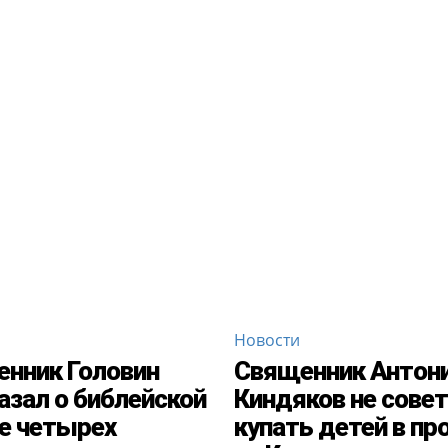
Новости
нник Головин
Священник Антон
азал о библейской
Киндяков не сове
е четырех
купать детей в пр