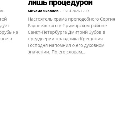
лишь процедурой
08
Михаил Яковлев
-
16.01.2026 12:23
тей
Настоятель храма преподобного Сергия
дует
Радонежского в Приморском районе
орубь на
Санкт-Петербурга Дмитрий Зубов в
вное в
преддверии праздника Крещения
Господня напомнил о его духовном
значении. По его словам,...