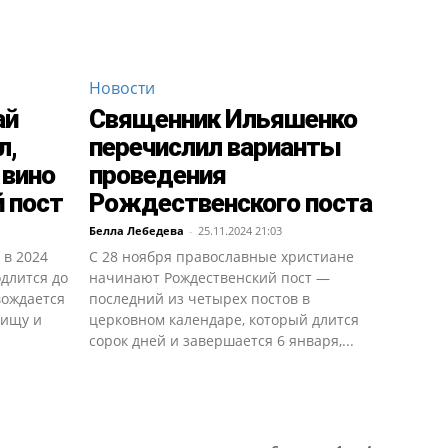
Новости
ай
Священник Ильяшенко
л,
перечислил варианты
 вино
проведения
 пост
Рождественского поста
Белла Лебедева
-
25.11.2024 21:03
 в 2024
С 28 ноября православные христиане
одлится до
начинают Рождественский пост —
вождается
последний из четырех постов в
пищу и
церковном календаре, который длится
сорок дней и завершается 6 января,...