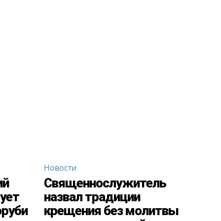
Новости
ий
Священнослужитель
тует
назвал традиции
оруби
крещения без молитвы