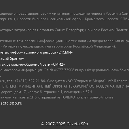
ежедневно представляет своим читателям последние новости России и Санк
иятия, новости бизнеса и социальной сферы. Кроме того, новости СПб сег
оторые затрагивают не только Санкт-Петербург, но и всю Россию. Политика
ательные технологии (информационные технологии предоставления инфо
 «Интернет», находящихся на территории Российской Федерации).
жетах информационного ресурса «24СМИ»
даций Sparrow
тах рекламно-обменной сети «СМИ2»
ва массовой информации Эл № ФС77-73908 выдан Федеральной службой по
.
u, тел: +7 (812) 627-21-84. Учредитель АО "Открытые Медиа", info@gazeta.
бург, ВН.ТЕР.Г. МУНИЦИПАЛЬНЫЙ ОКРУГ АПТЕКАРСКИЙ ОСТРОВ, УЛ ЧАПЫГИНА,
 дорога, дом 17, корпус 6, строение 1, помещение 67Н
ванном на Газета.СПб, отправляйте ТОЛЬКО по электронной почте.
zeta.spb.ru
© 2007-2025 Gazeta.SPb