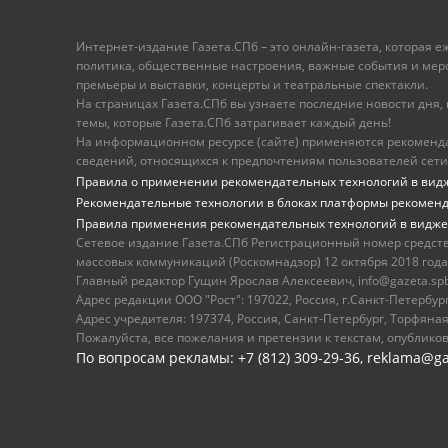
Интернет-издание Газета.СПб – это онлайн-газета, которая 
политика, общественные настроения, важные события и меропр
премьеры и выставки, концерты и театральные спектакли.
На страницах Газета.СПб вы узнаете последние новости дня, к
темы, которые Газета.СПб затрагивает каждый день!
На информационном ресурсе (сайте) применяются рекоменд
сведений, относящихся к предпочтениям пользователей сети
Правила о применении рекомендательных технологий в вид
Рекомендательные технологии в блоках платформы рекомен
Правила применения рекомендательных технологий в видже
Сетевое издание Газета.СПб Регистрационный номер средст
массовых коммуникаций (Роскомнадзор) 12 октября 2018 года
Главный редактор Гущин Ярослав Алексеевич, info@gazeta.spb.r
Адрес редакции ООО "Рост": 197022, Россия, г.Санкт-Петер
Адрес учредителя: 197374, Россия, Санкт-Петербург, Торфяная
Пожалуйста, все пожелания и претензии к текстам, опублико
По вопросам рекламы: +7 (812) 309-29-36,
reklama@ga