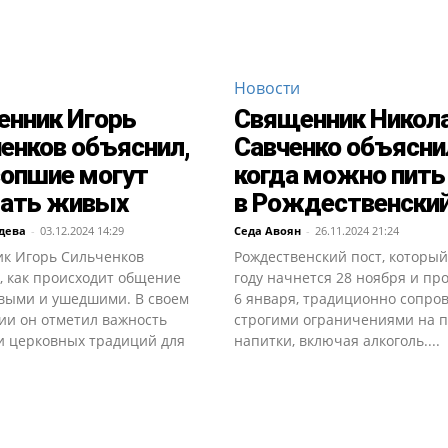
Новости
нник Игорь
Священник Никол
енков объяснил,
Савченко объясни
сопшие могут
когда можно пить
ать живых
в Рождественский
дева
-
03.12.2024 14:29
Седа Авоян
-
26.11.2024 21:24
к Игорь Сильченков
Рождественский пост, который
, как происходит общение
году начнется 28 ноября и пр
выми и ушедшими. В своем
6 января, традиционно сопро
ии он отметил важность
строгими ограничениями на 
и церковных традиций для
напитки, включая алкоголь....