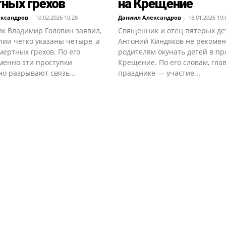
ных грехов
на Крещение
ександров
-
10.02.2026 10:28
Даниил Александров
-
18.01.2026 19:
к Владимир Головин заявил,
Священник и отец пятерых де
лии четко указаны четыре, а
Антоний Киндяков не рекомен
мертных грехов. По его
родителям окунать детей в пр
менно эти проступки
Крещение. По его словам, гла
о разрывают связь...
празднике — участие...