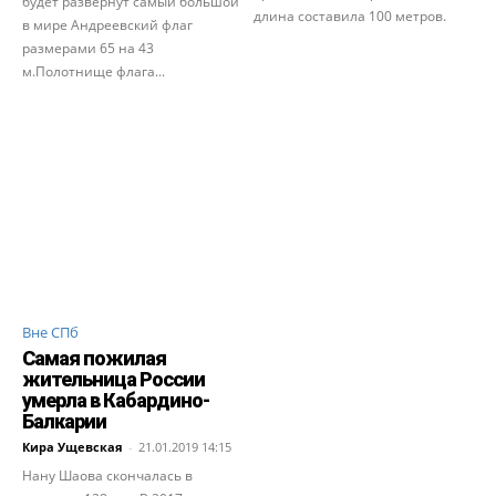
будет развернут самый большой
длина составила 100 метров.
в мире Андреевский флаг
размерами 65 на 43
м.Полотнище флага...
Вне СПб
Самая пожилая
жительница России
умерла в Кабардино-
Балкарии
Кира Ущевская
-
21.01.2019 14:15
Нану Шаова скончалась в