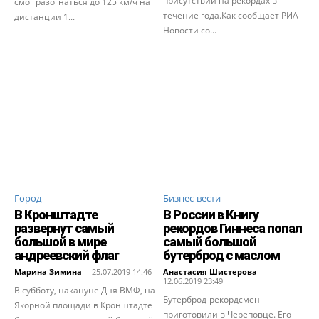
присутствий на рекордах в
смог разогнаться до 125 км/ч на
течение года.Как сообщает РИА
дистанции 1...
Новости со...
Город
Бизнес-вести
В Кронштадте
В России в Книгу
развернут самый
рекордов Гиннеса попал
большой в мире
самый большой
андреевский флаг
бутерброд с маслом
Марина Зимина
-
25.07.2019 14:46
Анастасия Шистерова
-
12.06.2019 23:49
В субботу, накануне Дня ВМФ, на
Бутерброд-рекордсмен
Якорной площади в Кронштадте
приготовили в Череповце. Его