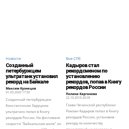
Новости
Вне СПб
Созданный
Кадыров стал
петербуржцем
рекордсменом по
ультратанк установил
установлению
рекорд на Байкале
рекордов, попав в Книгу
рекордов России
Максим Кузнецов
-
01.03.2020 17:50
Полина Карганова
-
22.10.2019 20:39
Созданный петербуржцем
Глава Чеченской республики
Константином Заруцким
Рамзан Кадыров попал в Книгу
ультратанк попал в Книгу
рекордов России, установив
рекордов России. На фестивале
рекорд по количеству
скорости "Байкальская миля" он