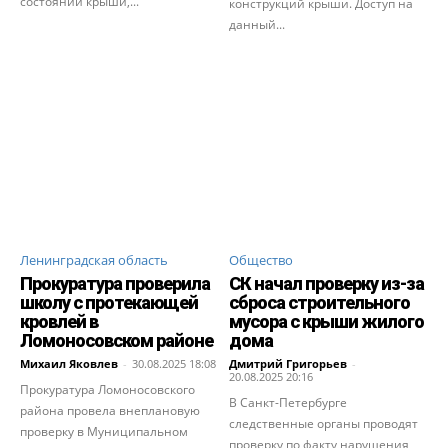
состоянии крыши,...
конструкций крыши. Доступ на
данный...
Ленинградская область
Общество
Прокуратура проверила
СК начал проверку из-за
школу с протекающей
сброса строительного
кровлей в
мусора с крыши жилого
Ломоносовском районе
дома
Михаил Яковлев
-
30.08.2025 18:08
Дмитрий Григорьев
-
20.08.2025 20:16
Прокуратура Ломоносовского
В Санкт-Петербурге
района провела внеплановую
следственные органы проводят
проверку в Муниципальном
проверку по факту нарушения