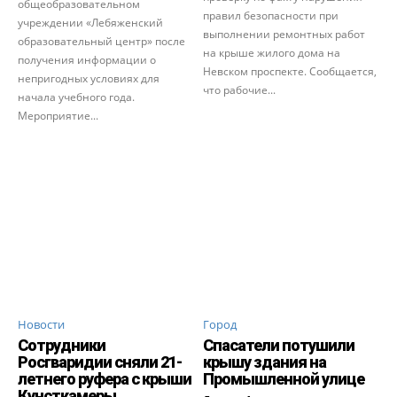
общеобразовательном
правил безопасности при
учреждении «Лебяженский
выполнении ремонтных работ
образовательный центр» после
на крыше жилого дома на
получения информации о
Невском проспекте. Сообщается,
непригодных условиях для
что рабочие...
начала учебного года.
Мероприятие...
Новости
Город
Сотрудники
Спасатели потушили
Росгваридии сняли 21-
крышу здания на
летнего руфера с крыши
Промышленной улице
Кунсткамеры