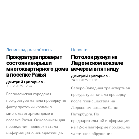
Ленинградская область
Новости
Прокуратура проверит
Потолок рухнул на
состояние крыши
Ладожском вокзале
многоквартирного дома
вечером в пятницу
в поселке Рахья
Дмитрий Григорьев
-
24.10.2025 19:38
Дмитрий Григорьев
-
11.12.2025 12:24
Северо-Западная транспортная
Всеволожская городская
прокуратура начала проверку
прокуратура начала проверку по
после происшествия на
факту протечки кровли в
Ладожском вокзале Санкт-
многоквартирном доме в
Петербурга. По
поселке Рахья. Основанием для
предварительной информации,
проведения проверки стала
на 12-ой платформе произошло
информация о ненадлежащем
частичное обрушение