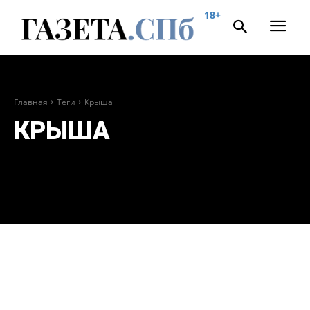
18+
Главная
Теги
Крыша
КРЫША