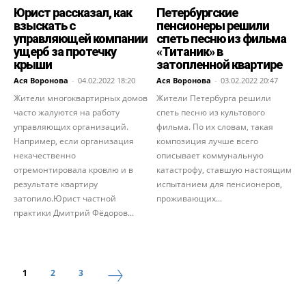
Юрист рассказал, как
Петербургские
взыскать с
пенсионеры решили
управляющей компании
спеть песню из фильма
ущерб за протечку
«Титаник» в
крыши
затопленной квартире
Ася Воронова
-
04.02.2022 18:20
Ася Воронова
-
03.02.2022 20:47
Жители многоквартирных домов
Жители Петербурга решили
часто жалуются на работу
спеть песню из культового
управляющих организаций.
фильма. По их словам, такая
Например, если организация
композиция лучше всего
некачественно
описывает коммунальную
отремонтировала кровлю и в
катастрофу, ставшую настоящим
результате квартиру
испытанием для пенсионеров,
затопило.Юрист частной
проживающих...
практики Дмитрий Фёдоров...
1
2
3