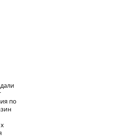
адали
т
вия по
азин
их
я