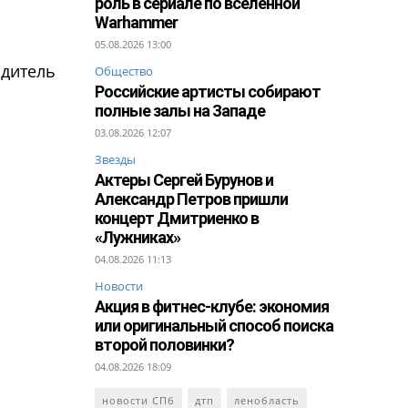
роль в сериале по вселенной
Warhammer
05.08.2026 13:00
одитель
Общество
Российские артисты собирают
полные залы на Западе
03.08.2026 12:07
Звезды
Актеры Сергей Бурунов и
Александр Петров пришли
концерт Дмитриенко в
«Лужниках»
04.08.2026 11:13
Новости
Акция в фитнес-клубе: экономия
или оригинальный способ поиска
второй половинки?
04.08.2026 18:09
новости СПб
дтп
ленобласть