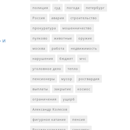
полиция
суд
погода
петербург
Россия
авария
строительство
прокуратура
мошенничество
пулково
животные
оружие
 и
москва
работа
недвижимость
нарушения
бюджет
мчс
уголовное дело
тепло
пенсионеры
мусор
росгвардия
выплаты
закрытие
космос
ограничения
ущерб
Александр Колесов
фигурное катание
пенсия
Россельхознадзор
самолеты