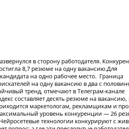
азвернулся в сторону работодателя. Конкуре
достигла 8,7 резюме на одну вакансию.Для
1 кандидата на одно рабочее место. Граница
искателей на одну вакансию в два с половин
тойчивый тренд, отмечают в Телеграм-канале
екс составляет десять резюме на вакансию, 
приходится маркетологам, рекламщикам и пр
максимальный уровень конкуренции — 26 ре
. Нейросетевые технологии конкурируют с жи
т вопрос: а где эти пресловутые работодател