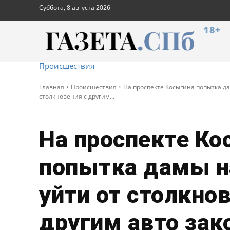
Суббота, 8 августа 2026
18+
Происшествия
Главная
Происшествия
На проспекте Косыгина попытка да
столкновения с другим...
На проспекте Ко
попытка дамы н
уйти от столкнов
другим авто зак