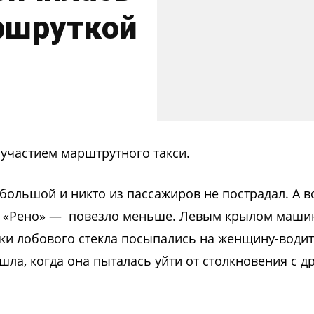
ршруткой
участием марштрутного такси.
ебольшой и никто из пассажиров не пострадал. А в
ю «Рено» — повезло меньше. Левым крылом маш
лки лобового стекла посыпались на женщину-водит
шла, когда она пыталась уйти от столкновения с д