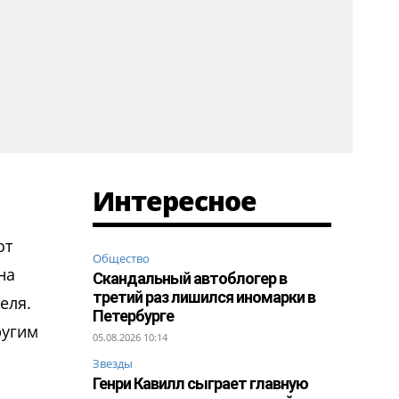
Интересное
от
Общество
ина
Скандальный автоблогер в
третий раз лишился иномарки в
еля.
Петербурге
ругим
05.08.2026 10:14
Звезды
Генри Кавилл сыграет главную