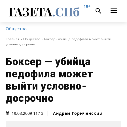
18+
Общество
Главная
Общество
Боксер - убийца педофила может выйти
условно-досрочно
Боксер — убийца
педофила может
выйти условно-
досрочно
Андрей Гориченcкий
19.08.2009 11:13