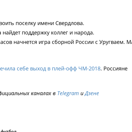
воить поселку имени Свердлова.
а найдет поддержку коллег и народа.
асов начнется игра сборной России с Уругваем. М
печила себе выход в плей-офф ЧМ-2018
. Россияне
фициальных каналах в
Telegram
и
Дзене
i
футбол