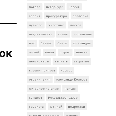
погода
петербург
Россия
авария
прокуратура
проверка
пулково
животные
москва
недвижимость
семья
нарушения
мчс
бизнес
банки
финляндия
ток
жильё
тепло
штраф
пенсии
пенсионеры
выплаты
закрытие
кирилл поляков
космос
ограничения
Александр Колесов
фигурное катание
пенсия
концерт
Россельхознадзор
самолеты
юбилей
подростки
судебные приставы
певица