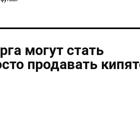
рга могут стать
осто продавать кипя