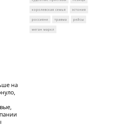
королевская семья
эстония
россияне
травма
рейсы
меган маркл
ьше на
онуло,
вые,
мпании
ы