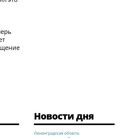
перь
ет
ащение
Новости дня
Ленинградская область