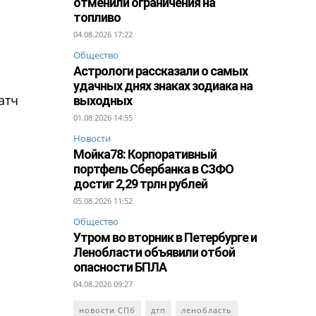
отменили ограничения на
топливо
04.08.2026 17:22
Общество
Астрологи рассказали о самых
удачных днях знаках зодиака на
атч
выходных
01.08.2026 14:55
Новости
Мойка78: Корпоративный
портфель Сбербанка в СЗФО
достиг 2,29 трлн рублей
05.08.2026 11:52
Общество
Утром во вторник в Петербурге и
Ленобласти объявили отбой
опасности БПЛА
04.08.2026 09:27
новости СПб
дтп
ленобласть