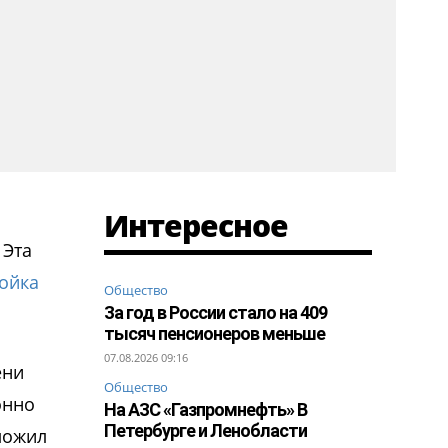
Интересное
 Эта
ойка
Общество
За год в России стало на 409
тысяч пенсионеров меньше
07.08.2026 09:16
ени
Общество
онно
На АЗС «Газпромнефть» В
Петербурге и Ленобласти
ложил