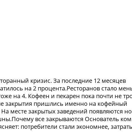
сторанный кризис. За последние 12 месяцев
атилось на 2 процента.Ресторанов стало мен
тоже на 4. Кофеен и пекарен пока почти не тр
ые закрытия пришлись именно на кофейный
. На месте закрытых заведений появляются но
пешны.Почему все закрываются Основатель ко
сняет: потребители стали экономнее, затрат