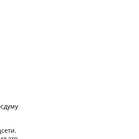
осдуму
сети.
ил это