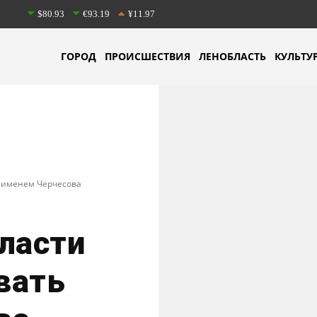
$80.93
€93.19
¥11.97
ГОРОД
ПРОИСШЕСТВИЯ
ЛЕНОБЛАСТЬ
КУЛЬТУ
ь именем Черчесова
ласти
вать