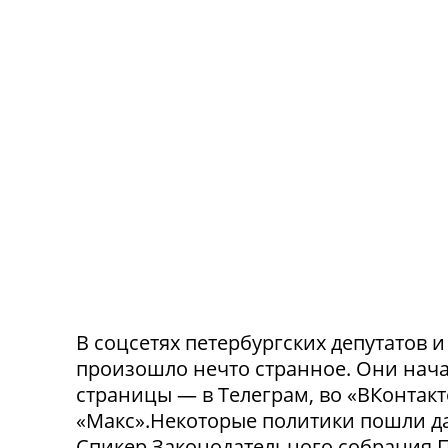
В соцсетях петербургских депутатов 
произошло нечто странное. Они нача
страницы — в Телеграм, во «ВКонтак
«Макс».Некоторые политики пошли да
Спикер Законодательного собрания П