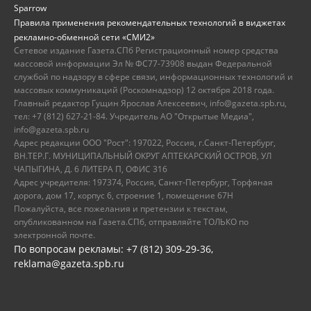
Sparrow
Правила применения рекомендательных технологий в виджетах
рекламно-обменной сети «СМИ2»
Сетевое издание Газета.СПб Регистрационный номер средства
массовой информации Эл № ФС77-73908 выдан Федеральной
службой по надзору в сфере связи, информационных технологий и
массовых коммуникаций (Роскомнадзор) 12 октября 2018 года.
Главный редактор Гущин Ярослав Алексеевич, info@gazeta.spb.ru,
тел: +7 (812) 627-21-84. Учредитель АО "Открытые Медиа",
info@gazeta.spb.ru
Адрес редакции ООО "Рост": 197022, Россия, г.Санкт-Петербург,
ВН.ТЕР.Г. МУНИЦИПАЛЬНЫЙ ОКРУГ АПТЕКАРСКИЙ ОСТРОВ, УЛ
ЧАПЫГИНА, Д. 6 ЛИТЕРА П, ОФИС 316
Адрес учредителя: 197374, Россия, Санкт-Петербург, Торфяная
дорога, дом 17, корпус 6, строение 1, помещение 67Н
Пожалуйста, все пожелания и претензии к текстам,
опубликованном на Газета.СПб, отправляйте ТОЛЬКО по
электронной почте.
По вопросам рекламы: +7 (812) 309-29-36,
reklama@gazeta.spb.ru