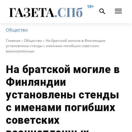
18+
Общество
Главная
Общество
На братской могиле в Финляндии
установлены стенды с именами погибших советских
военнопленных
На братской могиле в
Финляндии
установлены стенды
с именами погибших
советских