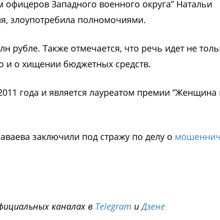
м офицеров Западного военного округа
”
Натальи
ия, злоупотребила полномочиями.
н рубле. Также отмечается, что речь идет не толь
о и о хищении бюджетных средств.
2011 года и является
лауреатом премии
“
Женщина 
раваева заключили под стражу по делу о
мошеннич
фициальных каналах в
Telegram
и
Дзене