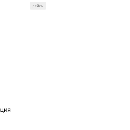
рейсы
нция