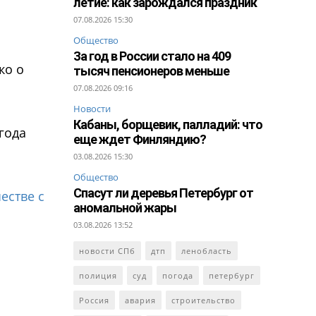
летие: как зарождался праздник
07.08.2026 15:30
Общество
За год в России стало на 409
ко о
тысяч пенсионеров меньше
07.08.2026 09:16
Новости
Кабаны, борщевик, палладий: что
года
еще ждет Финляндию?
03.08.2026 15:30
Общество
Спасут ли деревья Петербург от
естве с
аномальной жары
03.08.2026 13:52
новости СПб
дтп
ленобласть
полиция
суд
погода
петербург
Россия
авария
строительство