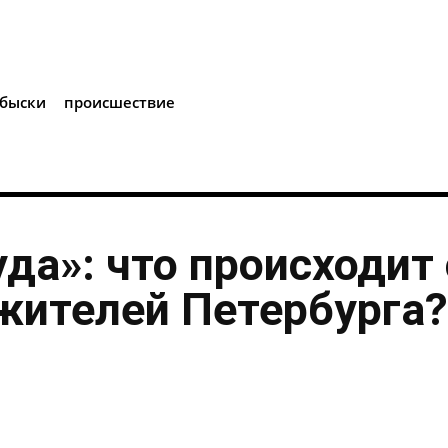
i
быски
происшествие
уда»: что происходит 
жителей Петербурга?