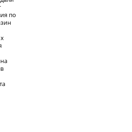
т
вия по
азин
их
я
 на
 в
та