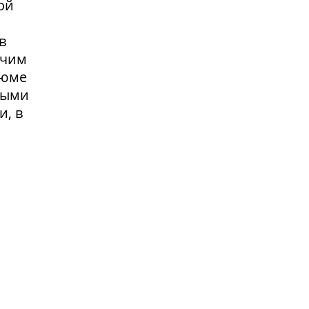
ой
в
очим
зюме
выми
и, в