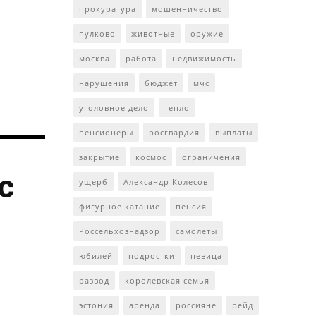
прокуратура
мошенничество
пулково
животные
оружие
москва
работа
недвижимость
нарушения
бюджет
мчс
уголовное дело
тепло
пенсионеры
росгвардия
выплаты
закрытие
космос
ограничения
с
ущерб
Александр Колесов
фигурное катание
пенсия
Россельхознадзор
самолеты
юбилей
подростки
певица
развод
королевская семья
эстония
аренда
россияне
рейд