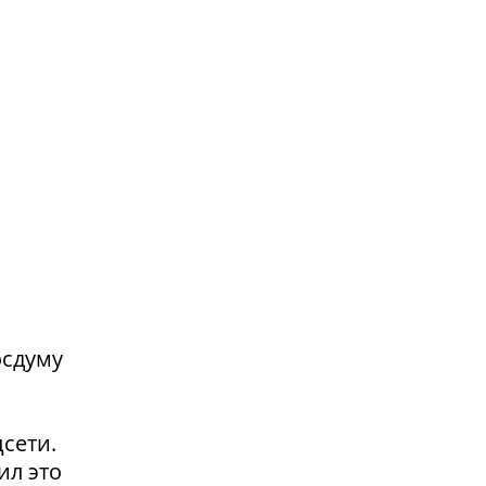
осдуму
сети.
ил это