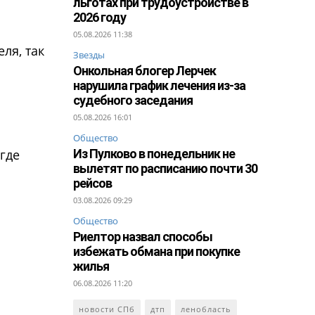
льготах при трудоустройстве в
2026 году
05.08.2026 11:38
ля, так
Звезды
Онкольная блогер Лерчек
нарушила график лечения из-за
судебного заседания
05.08.2026 16:01
Общество
 где
Из Пулково в понедельник не
вылетят по расписанию почти 30
рейсов
03.08.2026 09:29
Общество
Риелтор назвал способы
избежать обмана при покупке
жилья
06.08.2026 11:20
новости СПб
дтп
ленобласть