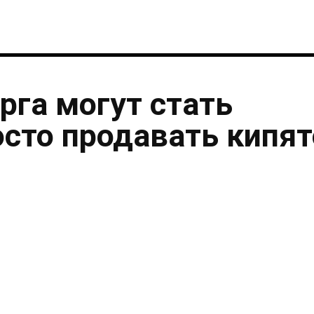
рга могут стать
осто продавать кипя