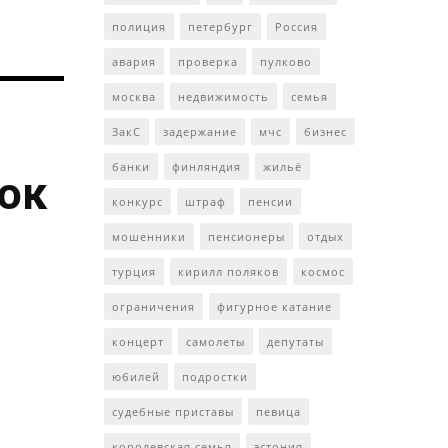
полиция
петербург
Россия
авария
проверка
пулково
москва
недвижимость
семья
ЗакС
задержание
мчс
бизнес
банки
финляндия
жильё
ток
конкурс
штраф
пенсии
мошенники
пенсионеры
отдых
турция
кирилл поляков
космос
ограничения
фигурное катание
концерт
самолеты
депутаты
юбилей
подростки
судебные приставы
певица
королевская семья
эстония