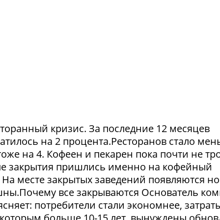
сторанный кризис. За последние 12 месяцев
атилось на 2 процента.Ресторанов стало мен
тоже на 4. Кофеен и пекарен пока почти не тр
ые закрытия пришлись именно на кофейный
. На месте закрытых заведений появляются но
пешны.Почему все закрываются Основатель ко
сняет: потребители стали экономнее, затрат
 которым больше 10-15 лет, вынуждены обнов