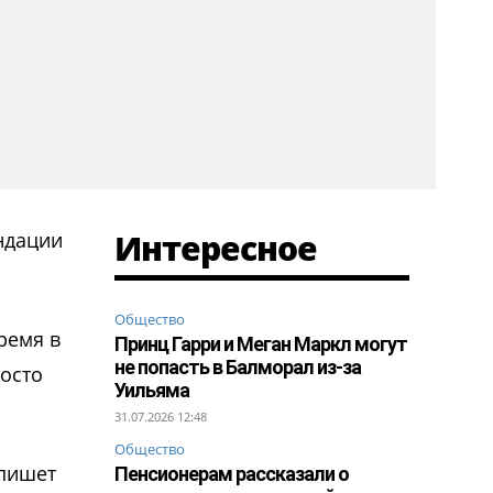
Интересное
ндации
Общество
ремя в
Принц Гарри и Меган Маркл могут
не попасть в Балморал из-за
росто
Уильяма
31.07.2026 12:48
Общество
 пишет
Пенсионерам рассказали о