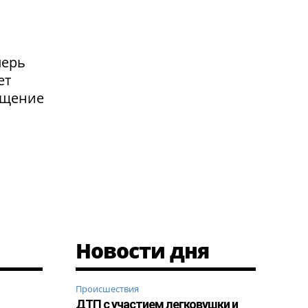
перь
ет
ащение
Новости дня
Происшествия
ДТП с участием легковушки и