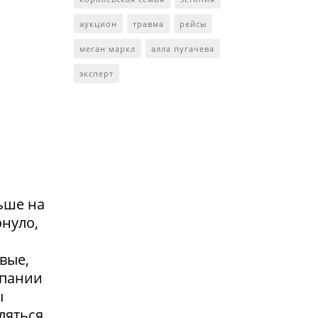
аукцион
травма
рейсы
меган маркл
алла пугачева
эксперт
ьше на
онуло,
вые,
мпании
ы
ляться