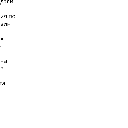
адали
т
вия по
азин
их
я
 на
 в
та