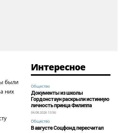
Интересное
ны были
Общество
на них
Документы из школы
Гордонстаун раскрыли истинную
личность принца Филиппа
04.08.2026 13:56
сту
Общество
В августе Соцфонд пересчитал