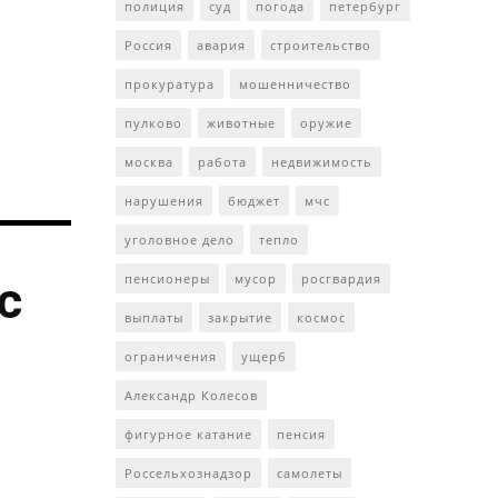
полиция
суд
погода
петербург
Россия
авария
строительство
прокуратура
мошенничество
пулково
животные
оружие
москва
работа
недвижимость
нарушения
бюджет
мчс
уголовное дело
тепло
пенсионеры
мусор
росгвардия
с
выплаты
закрытие
космос
ограничения
ущерб
Александр Колесов
фигурное катание
пенсия
Россельхознадзор
самолеты