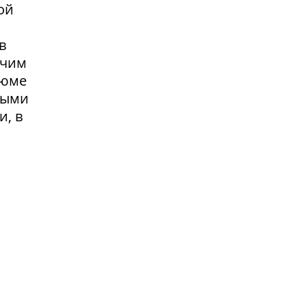
ой
в
очим
зюме
выми
и, в