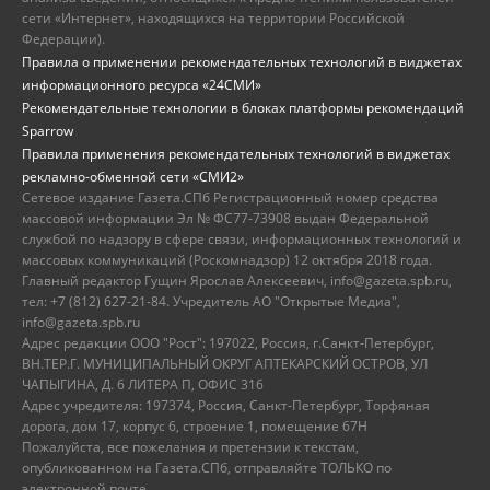
сети «Интернет», находящихся на территории Российской
Федерации).
Правила о применении рекомендательных технологий в виджетах
информационного ресурса «24СМИ»
Рекомендательные технологии в блоках платформы рекомендаций
Sparrow
Правила применения рекомендательных технологий в виджетах
рекламно-обменной сети «СМИ2»
Сетевое издание Газета.СПб Регистрационный номер средства
массовой информации Эл № ФС77-73908 выдан Федеральной
службой по надзору в сфере связи, информационных технологий и
массовых коммуникаций (Роскомнадзор) 12 октября 2018 года.
Главный редактор Гущин Ярослав Алексеевич, info@gazeta.spb.ru,
тел: +7 (812) 627-21-84. Учредитель АО "Открытые Медиа",
info@gazeta.spb.ru
Адрес редакции ООО "Рост": 197022, Россия, г.Санкт-Петербург,
ВН.ТЕР.Г. МУНИЦИПАЛЬНЫЙ ОКРУГ АПТЕКАРСКИЙ ОСТРОВ, УЛ
ЧАПЫГИНА, Д. 6 ЛИТЕРА П, ОФИС 316
Адрес учредителя: 197374, Россия, Санкт-Петербург, Торфяная
дорога, дом 17, корпус 6, строение 1, помещение 67Н
Пожалуйста, все пожелания и претензии к текстам,
опубликованном на Газета.СПб, отправляйте ТОЛЬКО по
электронной почте.