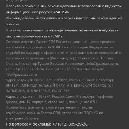
Правила о применении рекомендательных технологий в виджетах
информационного ресурса «24СМИ»
Рекомендательные технологии в блоках платформы рекомендаций
Sparrow
Правила применения рекомендательных технологий в виджетах
рекламно-обменной сети «СМИ2»
Сетевое издание Газета.СПб Регистрационный номер средства
массовой информации Эл № ФС77-73908 выдан Федеральной
службой по надзору в сфере связи, информационных технологий и
массовых коммуникаций (Роскомнадзор) 12 октября 2018 года.
Главный редактор Гущин Ярослав Алексеевич, info@gazeta.spb.ru,
тел: +7 (812) 627-21-84. Учредитель АО "Открытые Медиа",
info@gazeta.spb.ru
Адрес редакции ООО "Рост": 197022, Россия, г.Санкт-Петербург,
ВН.ТЕР.Г. МУНИЦИПАЛЬНЫЙ ОКРУГ АПТЕКАРСКИЙ ОСТРОВ, УЛ
ЧАПЫГИНА, Д. 6 ЛИТЕРА П, ОФИС 316
Адрес учредителя: 197374, Россия, Санкт-Петербург, Торфяная
дорога, дом 17, корпус 6, строение 1, помещение 67Н
Пожалуйста, все пожелания и претензии к текстам,
опубликованном на Газета.СПб, отправляйте ТОЛЬКО по
электронной почте.
По вопросам рекламы: +7 (812) 309-29-36,