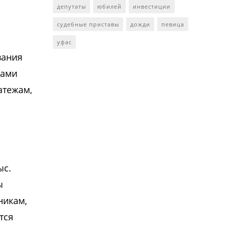
депутаты
юбилей
инвестиции
судебные приставы
дожди
певица
уфас
вания
сами
атежам,
ыс.
ы
никам,
тся