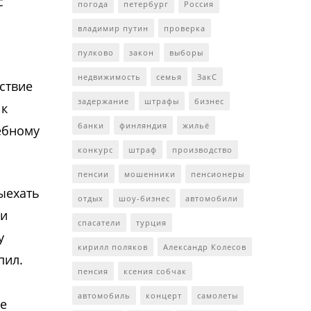
с
погода
петербург
Россия
владимир путин
проверка
пулково
закон
выборы
недвижимость
семья
ЗакС
ствие
задержание
штрафы
бизнес
 к
банки
финляндия
жильё
ебному
конкурс
штраф
производство
пенсии
мошенники
пенсионеры
выехать
отдых
шоу-бизнес
автомобили
 и
спасатели
турция
у
кирилл поляков
Александр Колесов
пил.
пенсия
ксения собчак
и
автомобиль
концерт
самолеты
ые