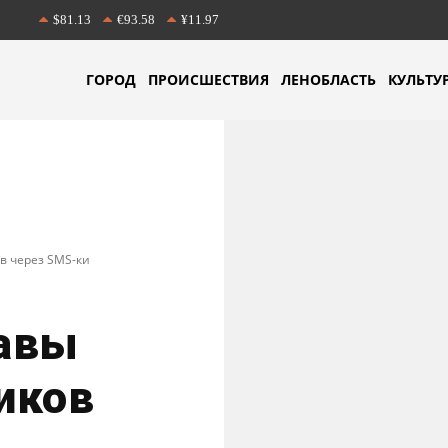
$81.13
€93.58
¥11.97
ГОРОД
ПРОИСШЕСТВИЯ
ЛЕНОБЛАСТЬ
КУЛЬТУ
в через SMS-ки
авы
иков