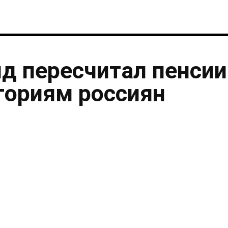
нд пересчитал пенсии
гориям россиян