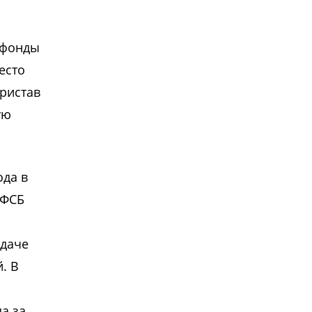
 фонды
есто
ристав
ую
ода в
 ФСБ
ыдаче
. В
а за