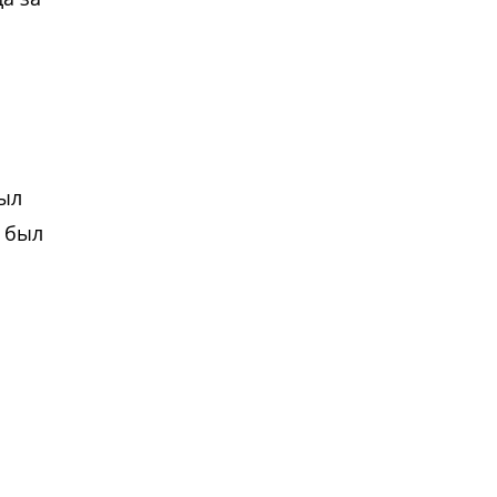
был
 был