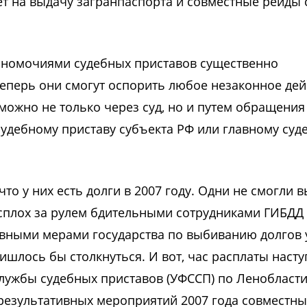
ет на выдачу загранпаспорта и совместные рейды 
олномочиями судебных приставов существенно
еперь они смогут оспорить любое незаконное дей
 можно не только через суд, но и путем обращения
судебному приставу субъекта РФ или главному суд
то у них есть долги в 2007 году. Одни не смогли 
расплох за рулем бдительными сотрудниками ГИБДД
ивными мерами государства по выбиванию долгов 
шлось бы столкнуться. И вот, час расплаты насту
лужбы судебных приставов (УФССП) по Ленобласт
 результативных мероприятий 2007 года совместн