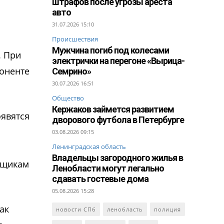
штрафов после угрозы ареста
авто
31.07.2026 15:10
Происшествия
Мужчина погиб под колесами
. При
электрички на перегоне «Вырица-
оненте
Семрино»
30.07.2026 16:51
Общество
Кержаков займется развитием
оявятся
дворового футбола в Петербурге
03.08.2026 09:15
Ленинградская область
Владельцы загородного жилья в
льщикам
Ленобласти могут легально
сдавать гостевые дома
05.08.2026 15:28
ак
новости СПб
ленобласть
полиция