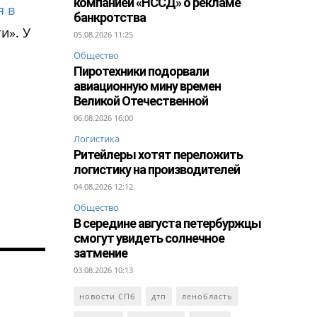
компанией «НССД» о рекламе
я в
банкротства
и». У
05.08.2026 11:25
Общество
Пиротехники подорвали
авиационную мину времен
Великой Отечественной
06.08.2026 16:00
Логистика
Ритейлеры хотят переложить
логистику на производителей
04.08.2026 12:12
Общество
В середине августа петербуржцы
смогут увидеть солнечное
затмение
03.08.2026 10:13
новости СПб
дтп
ленобласть