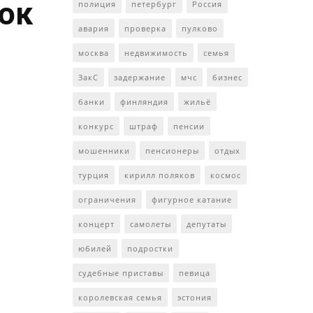
ток
полиция
петербург
Россия
авария
проверка
пулково
москва
недвижимость
семья
ЗакС
задержание
мчс
бизнес
банки
финляндия
жильё
конкурс
штраф
пенсии
мошенники
пенсионеры
отдых
турция
кирилл поляков
космос
ограничения
фигурное катание
концерт
самолеты
депутаты
юбилей
подростки
судебные приставы
певица
королевская семья
эстония