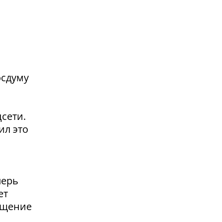
осдуму
сети.
ил это
перь
ет
ащение