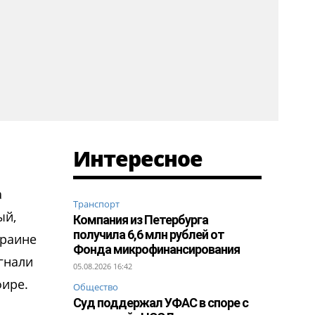
Интересное
а
Транспорт
ый,
Компания из Петербурга
получила 6,6 млн рублей от
краине
Фонда микрофинансирования
гнали
05.08.2026 16:42
фире.
Общество
Суд поддержал УФАС в споре с