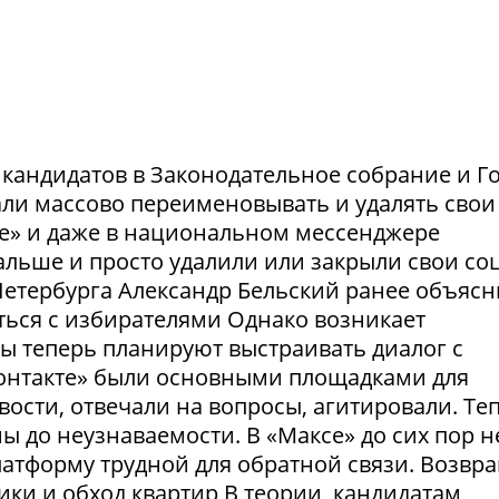
и кандидатов в Законодательное собрание и Г
ли массово переименовывать и удалять свои
те» и даже в национальном мессенджере
льше и просто удалили или закрыли свои соц
етербурга Александр Бельский ранее объясн
ться с избирателями Однако возникает
ты теперь планируют выстраивать диалог с
Контакте» были основными площадками для
ости, отвечали на вопросы, агитировали. Те
 до неузнаваемости. В «Максе» до сих пор н
латформу трудной для обратной связи. Возвр
рики и обход квартир В теории, кандидатам