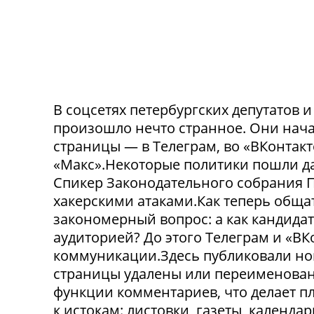
В соцсетях петербургских депутатов 
произошло нечто странное. Они нача
страницы — в Телеграм, во «ВКонтак
«Макс».Некоторые политики пошли да
Спикер Законодательного собрания П
хакерскими атаками.Как теперь обща
закономерный вопрос: а как кандида
аудиторией? До этого Телеграм и «В
коммуникации.Здесь публиковали нов
страницы удалены или переименованы
функции комментариев, что делает п
к истокам: листовки, газеты, календа