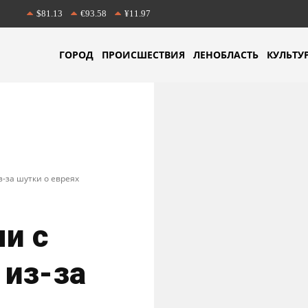
$81.13
€93.58
¥11.97
ГОРОД
ПРОИСШЕСТВИЯ
ЛЕНОБЛАСТЬ
КУЛЬТУ
-за шутки о евреях
и с
 из-за