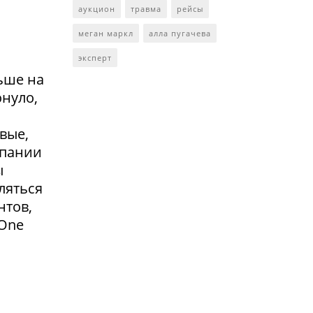
аукцион
травма
рейсы
меган маркл
алла пугачева
эксперт
ьше на
онуло,
вые,
мпании
ы
ляться
нтов,
 One