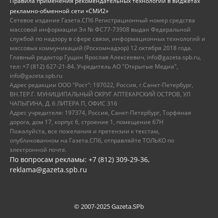
Правила применения рекомендательных технологий в виджетах
рекламно-обменной сети «СМИ2»
Сетевое издание Газета.СПб Регистрационный номер средства
массовой информации Эл № ФС77-73908 выдан Федеральной
службой по надзору в сфере связи, информационных технологий и
массовых коммуникаций (Роскомнадзор) 12 октября 2018 года.
Главный редактор Гущин Ярослав Алексеевич, info@gazeta.spb.ru,
тел: +7 (812) 627-21-84. Учредитель АО "Открытые Медиа",
info@gazeta.spb.ru
Адрес редакции ООО "Рост": 197022, Россия, г.Санкт-Петербург,
ВН.ТЕР.Г. МУНИЦИПАЛЬНЫЙ ОКРУГ АПТЕКАРСКИЙ ОСТРОВ, УЛ
ЧАПЫГИНА, Д. 6 ЛИТЕРА П, ОФИС 316
Адрес учредителя: 197374, Россия, Санкт-Петербург, Торфяная
дорога, дом 17, корпус 6, строение 1, помещение 67Н
Пожалуйста, все пожелания и претензии к текстам,
опубликованном на Газета.СПб, отправляйте ТОЛЬКО по
электронной почте.
По вопросам рекламы: +7 (812) 309-29-36,
reklama@gazeta.spb.ru
© 2007-2025 Gazeta.SPb