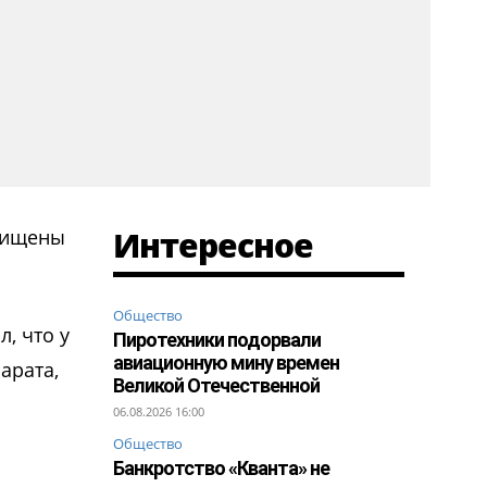
Интересное
охищены
Общество
, что у
Пиротехники подорвали
авиационную мину времен
арата,
Великой Отечественной
06.08.2026 16:00
Общество
Банкротство «Кванта» не