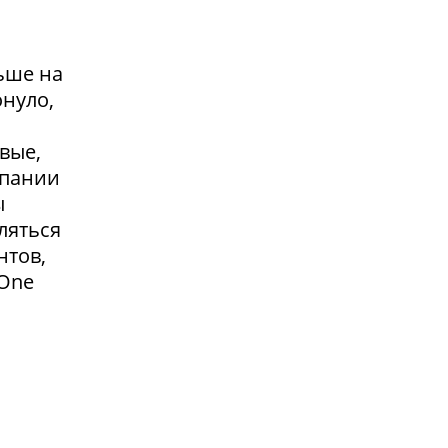
ьше на
онуло,
вые,
мпании
ы
ляться
нтов,
 One