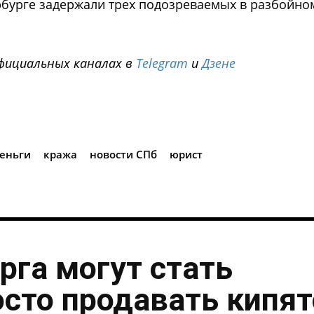
ербурге задержали трех подозреваемых в разбойно
фициальных каналах в
Telegram
и
Дзене
i
еньги
кража
новости СПб
юрист
рга могут стать
осто продавать кипя