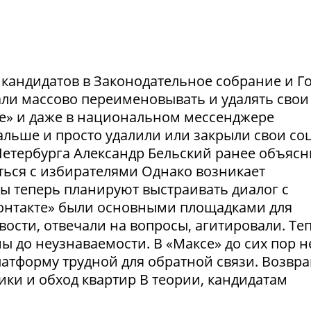
и кандидатов в Законодательное собрание и Г
ли массово переименовывать и удалять свои
те» и даже в национальном мессенджере
льше и просто удалили или закрыли свои соц
етербурга Александр Бельский ранее объясн
ться с избирателями Однако возникает
ты теперь планируют выстраивать диалог с
Контакте» были основными площадками для
ости, отвечали на вопросы, агитировали. Те
 до неузнаваемости. В «Максе» до сих пор н
латформу трудной для обратной связи. Возвр
рики и обход квартир В теории, кандидатам