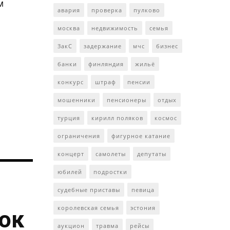
м
авария
проверка
пулково
москва
недвижимость
семья
ЗакС
задержание
мчс
бизнес
банки
финляндия
жильё
конкурс
штраф
пенсии
мошенники
пенсионеры
отдых
турция
кирилл поляков
космос
ограничения
фигурное катание
концерт
самолеты
депутаты
юбилей
подростки
судебные приставы
певица
королевская семья
эстония
ток
аукцион
травма
рейсы