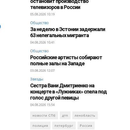
остановит производство
телевизоров в России
05.08.2026 10:19
Общество
о
За неделю в Эстонии задержали
63 нелегальных мигранта
04.08.2026 10:41
Общество
Российские артисты собирают
полные залы на Западе
03.08.2026 12:07
Звезды
Сестра Вани Дмитриенко на
концерте в «Лужниках» спела под
голос другой певицы
04.08.2026 15:54
новости СПб
дтп
ленобласть
полиция
петербург
Россия