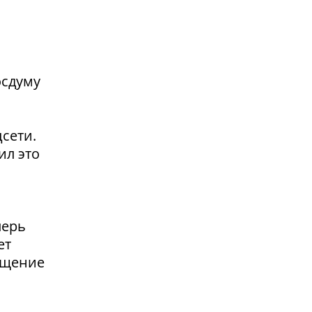
осдуму
сети.
ил это
перь
ет
ащение