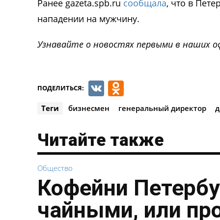
Ранее gazeta.spb.ru
сообщала
, что в Пет
нападении на мужчину.
Узнавайте о новостях первыми в наших о
VK
Odnoklassnik
ПОДЕЛИТЬСЯ:
Теги
бизнесмен
генеральный директор
д
Читайте также
Общество
Кофейни Петербу
чайными, или пр