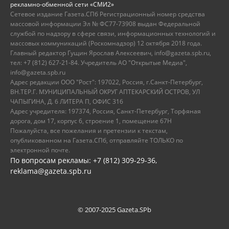
рекламно-обменной сети «СМИ2»
Сетевое издание Газета.СПб Регистрационный номер средства
массовой информации Эл № ФС77-73908 выдан Федеральной
службой по надзору в сфере связи, информационных технологий и
массовых коммуникаций (Роскомнадзор) 12 октября 2018 года.
Главный редактор Гущин Ярослав Алексеевич, info@gazeta.spb.ru,
тел: +7 (812) 627-21-84. Учредитель АО "Открытые Медиа",
info@gazeta.spb.ru
Адрес редакции ООО "Рост": 197022, Россия, г.Санкт-Петербург,
ВН.ТЕР.Г. МУНИЦИПАЛЬНЫЙ ОКРУГ АПТЕКАРСКИЙ ОСТРОВ, УЛ
ЧАПЫГИНА, Д. 6 ЛИТЕРА П, ОФИС 316
Адрес учредителя: 197374, Россия, Санкт-Петербург, Торфяная
дорога, дом 17, корпус 6, строение 1, помещение 67Н
Пожалуйста, все пожелания и претензии к текстам,
опубликованном на Газета.СПб, отправляйте ТОЛЬКО по
электронной почте.
По вопросам рекламы: +7 (812) 309-29-36,
reklama@gazeta.spb.ru
© 2007-2025 Gazeta.SPb