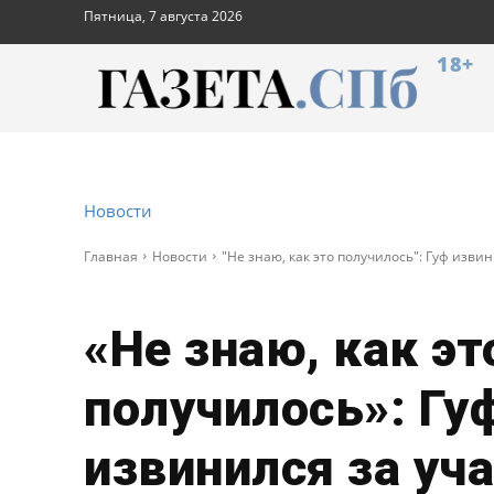
Пятница, 7 августа 2026
18+
Новости
Главная
Новости
"Не знаю, как это получилось": Гуф извин
«Не знаю, как эт
получилось»: Гу
извинился за уча