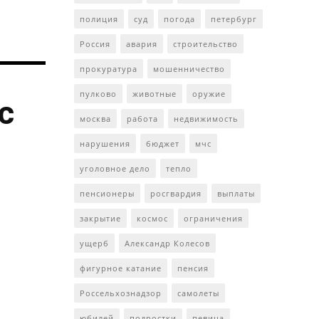
полиция
суд
погода
петербург
Россия
авария
строительство
прокуратура
мошенничество
пулково
животные
оружие
с
москва
работа
недвижимость
нарушения
бюджет
мчс
уголовное дело
тепло
пенсионеры
росгвардия
выплаты
закрытие
космос
ограничения
ущерб
Александр Колесов
фигурное катание
пенсия
Россельхознадзор
самолеты
юбилей
подростки
певица