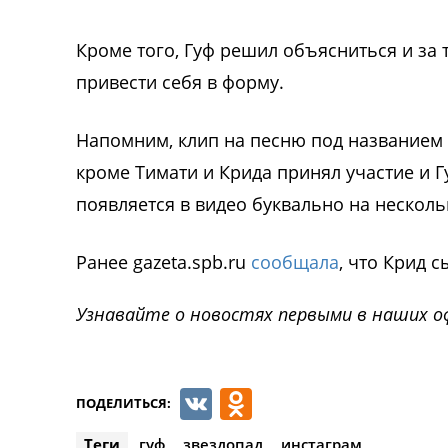
Кроме того, Гуф решил объясниться и за
привести себя в форму.
Напомним, клип на песню под названием «
кроме Тимати и Крида принял участие и Г
появляется в видео буквально на несколь
Ранее gazeta.spb.ru
сообщала
, что Крид 
Узнавайте о новостях первыми в наших о
VK
Odnoklassnik
ПОДЕЛИТЬСЯ:
Теги
гуф
звездопад
инстаграм