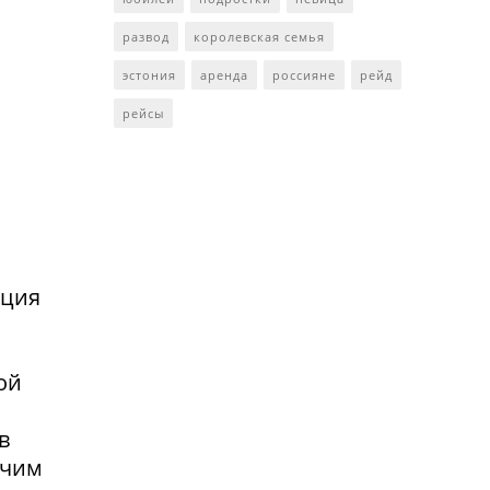
развод
королевская семья
эстония
аренда
россияне
рейд
рейсы
нция
ой
в
очим