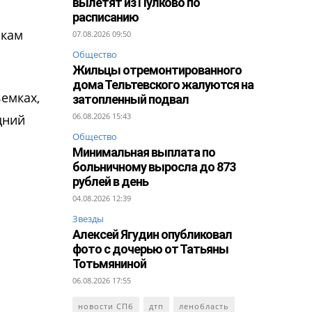
вылетят из Пулково по
расписанию
икам
07.08.2026 09:50
Общество
Жильцы отремонтированного
дома Тельтевского жалуются на
емках,
затопленный подвал
06.08.2026 15:43
дний
Общество
Минимальная выплата по
больничному выросла до 873
рублей в день
04.08.2026 12:39
Звезды
Алексей Ягудин опубликовал
фото с дочерью от Татьяны
Тотьмяниной
06.08.2026 17:55
новости СПб
дтп
ленобласть