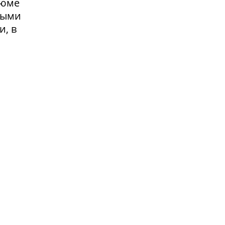
зюме
выми
и, в