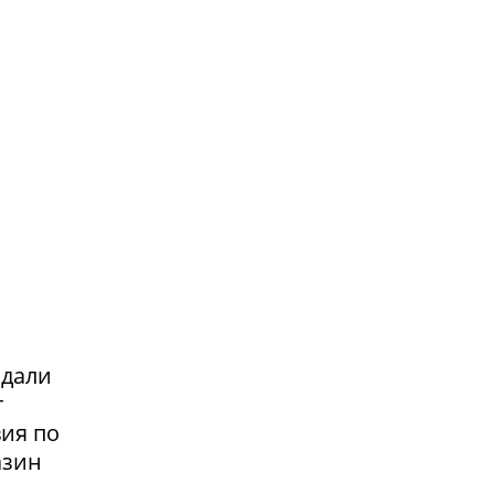
адали
т
вия по
азин