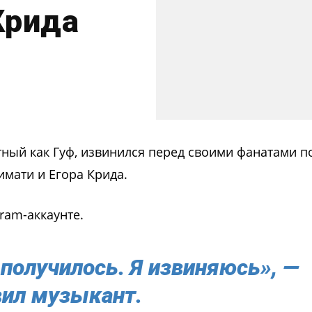
Крида
тный как Гуф, извинился перед своими фанатами п
имати и Егора Крида.
gram-аккаунте.
о получилось. Я извиняюсь», —
вил музыкант.