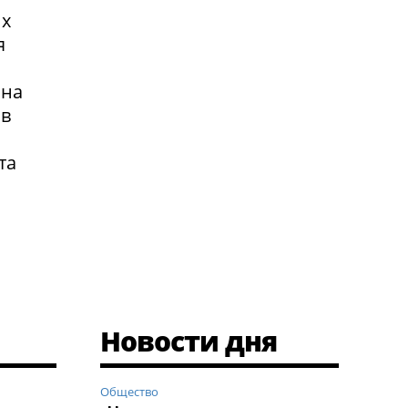
их
я
 на
 в
та
Новости дня
Общество