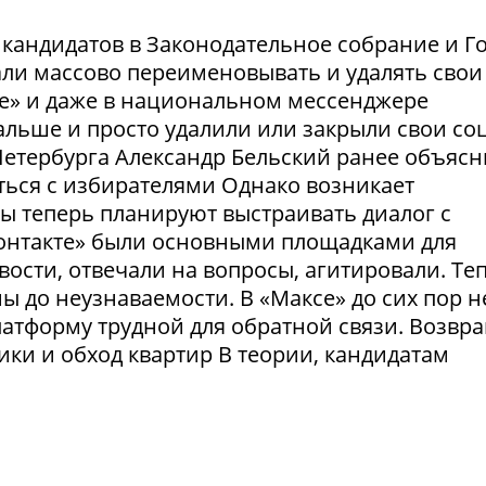
и кандидатов в Законодательное собрание и Г
ли массово переименовывать и удалять свои
те» и даже в национальном мессенджере
льше и просто удалили или закрыли свои соц
етербурга Александр Бельский ранее объясн
ться с избирателями Однако возникает
ты теперь планируют выстраивать диалог с
Контакте» были основными площадками для
ости, отвечали на вопросы, агитировали. Те
 до неузнаваемости. В «Максе» до сих пор н
латформу трудной для обратной связи. Возвр
рики и обход квартир В теории, кандидатам