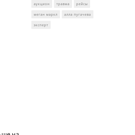
аукцион
травма
рейсы
меган маркл
алла пугачева
эксперт
ьше на