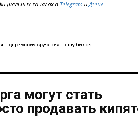
фициальных каналах в
Telegram
и
Дзене
i
ия
церемония вручения
шоу-бизнес
рга могут стать
осто продавать кипя