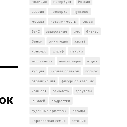
полиция
петербург
Россия
авария
проверка
пулково
москва
недвижимость
семья
ЗакС
задержание
мчс
бизнес
банки
финляндия
жильё
конкурс
штраф
пенсии
мошенники
пенсионеры
отдых
турция
кирилл поляков
космос
ограничения
фигурное катание
концерт
самолеты
депутаты
ток
юбилей
подростки
судебные приставы
певица
королевская семья
эстония