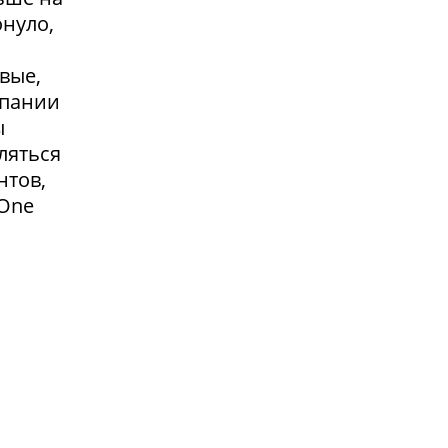
онуло,
вые,
мпании
ы
ляться
нтов,
 One