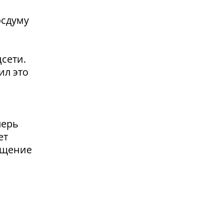
осдуму
сети.
ил это
перь
ет
ащение