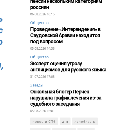
пенсии нескольким категориям
россиян
06.08.2026 10:15
ь
Общество
с
Проведение «Интервидения» в
Саудовской Аравии находится
о
под вопросом
05.08.2026 14:38
Общество
,
Эксперт оценил угрозу
англицизмов для русского языка
31.07.2026 17:05
Звезды
Онкольная блогер Лерчек
нарушила график лечения из-за
судебного заседания
05.08.2026 16:01
новости СПб
дтп
ленобласть