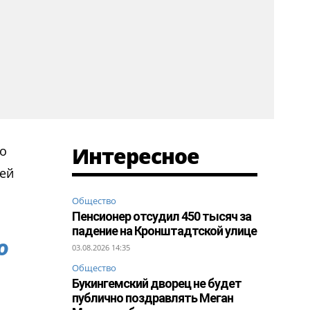
Интересное
то
лей
Общество
Пенсионер отсудил 450 тысяч за
падение на Кронштадтской улице
о
03.08.2026 14:35
Общество
Букингемский дворец не будет
публично поздравлять Меган