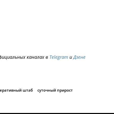
фициальных каналах в
Telegram
и
Дзене
i
еративный штаб
суточный прирост