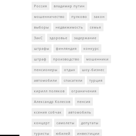
Россия
владимир путин
мошенничество
пулково
закон
выборы
недвижимость
семья
ЗакС
здоровье
задержание
штрафы
финляндия
конкурс
штраф
производство
мошенники
пенсионеры
отдых
шоу-бизнес
автомобили
спасатели
турция
кирилл поляков
ограничения
Александр Колесов
пенсия
ксения собчак
автомобиль
концерт
самолеты
депутаты
туристы
юбилей
инвестиции