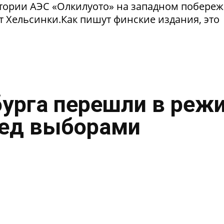
тории АЭС «Олкилуото» на западном побере
т Хельсинки.Как пишут финские издания, это
урга перешли в реж
ред выборами