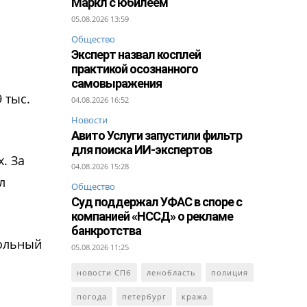
Маркл с юбилеем
05.08.2026 13:59
Общество
Эксперт назвал косплей
практикой осознанного
самовыражения
 тыс.
04.08.2026 16:52
Новости
Авито Услуги запустили фильтр
для поиска ИИ-экспертов
. За
04.08.2026 15:28
л
Общество
Суд поддержал УФАС в споре с
компанией «НССД» о рекламе
банкротства
мольный
05.08.2026 11:25
новости СПб
ленобласть
полиция
погода
петербург
кража