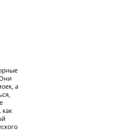
сорные
.Они
оек, а
ься,
е
 как
ой
еского