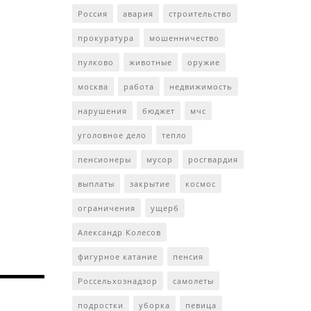
Россия
авария
строительство
прокуратура
мошенничество
пулково
животные
оружие
москва
работа
недвижимость
нарушения
бюджет
мчс
уголовное дело
тепло
пенсионеры
мусор
росгвардия
выплаты
закрытие
космос
ограничения
ущерб
Александр Колесов
фигурное катание
пенсия
Россельхознадзор
самолеты
подростки
уборка
певица