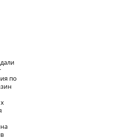
адали
т
вия по
азин
их
я
 на
 в