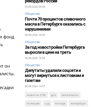
рекордов России
03.08.2026 09:58
Общество
Почти 70 процентов сливочного
масла в Петербурге оказались с
о
нарушениями
06.08.2026 10:00
ал фонд
Общество
сь
За год новостройки Петербурга
выросли в цене на треть
06.08.2026 18:04
Общество
нт он
Депутаты удалили соцсети и
алисты.
могут вернуться к листовкам и
газетам
06.08.2026 14:57
есадки
новости СПб
дтп
ленобласть
полиция
суд
погода
петербург