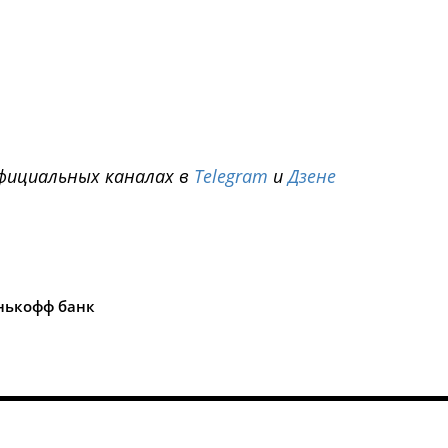
фициальных каналах в
Telegram
и
Дзене
i
нькофф банк