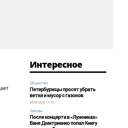
Интересное
Общество
дает
Петербуржцы просят убрать
ветки и мусор с газонов
08.08.2026 11:19
Звезды
После концерта в «Лужниках»
Ваня Дмитриенко попал Книгу