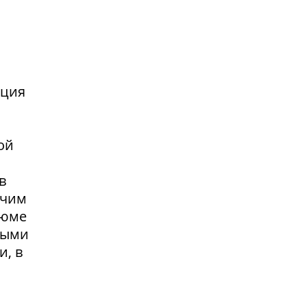
нция
ой
в
очим
зюме
выми
и, в