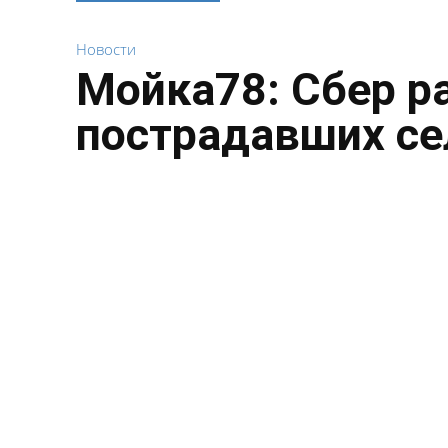
Новости
Мойка78: Сбер р
пострадавших се