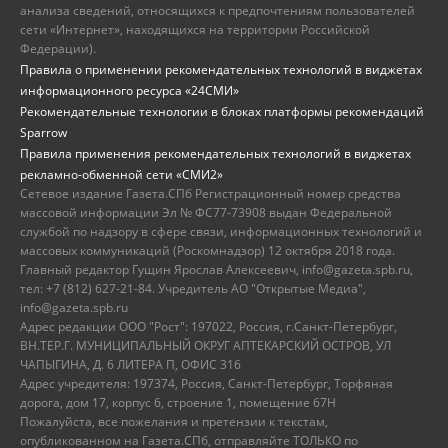
анализа сведений, относящихся к предпочтениям пользователей
сети «Интернет», находящихся на территории Российской
Федерации).
Правила о применении рекомендательных технологий в виджетах
информационного ресурса «24СМИ»
Рекомендательные технологии в блоках платформы рекомендаций
Sparrow
Правила применения рекомендательных технологий в виджетах
рекламно-обменной сети «СМИ2»
Сетевое издание Газета.СПб Регистрационный номер средства
массовой информации Эл № ФС77-73908 выдан Федеральной
службой по надзору в сфере связи, информационных технологий и
массовых коммуникаций (Роскомнадзор) 12 октября 2018 года.
Главный редактор Гущин Ярослав Алексеевич, info@gazeta.spb.ru,
тел: +7 (812) 627-21-84. Учредитель АО "Открытые Медиа",
info@gazeta.spb.ru
Адрес редакции ООО "Рост": 197022, Россия, г.Санкт-Петербург,
ВН.ТЕР.Г. МУНИЦИПАЛЬНЫЙ ОКРУГ АПТЕКАРСКИЙ ОСТРОВ, УЛ
ЧАПЫГИНА, Д. 6 ЛИТЕРА П, ОФИС 316
Адрес учредителя: 197374, Россия, Санкт-Петербург, Торфяная
дорога, дом 17, корпус 6, строение 1, помещение 67Н
Пожалуйста, все пожелания и претензии к текстам,
опубликованном на Газета.СПб, отправляйте ТОЛЬКО по