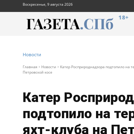
Воскресенье, 9 августа 2026
18+
Новости
Главная
Новости
Катер Росприроднадзора подтопило на т
Петровской косе
Катер Росприро
подтопило на те
яхт-клуба на Пе