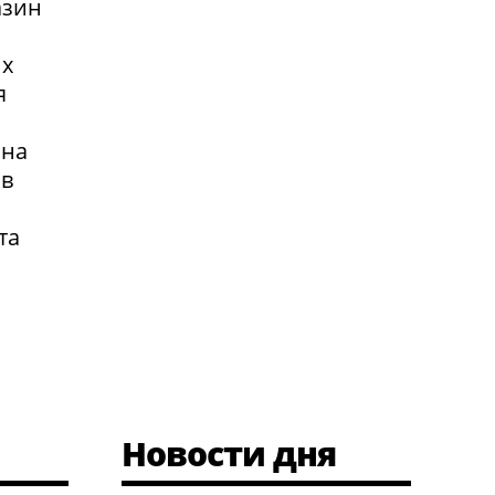
азин
их
я
 на
 в
та
Новости дня