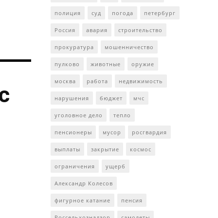
полиция
суд
погода
петербург
Россия
авария
строительство
прокуратура
мошенничество
пулково
животные
оружие
москва
работа
недвижимость
с
нарушения
бюджет
мчс
уголовное дело
тепло
пенсионеры
мусор
росгвардия
выплаты
закрытие
космос
ограничения
ущерб
Александр Колесов
фигурное катание
пенсия
Россельхознадзор
самолеты