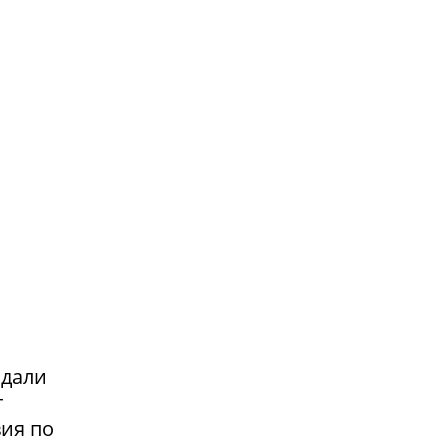
адали
т
вия по