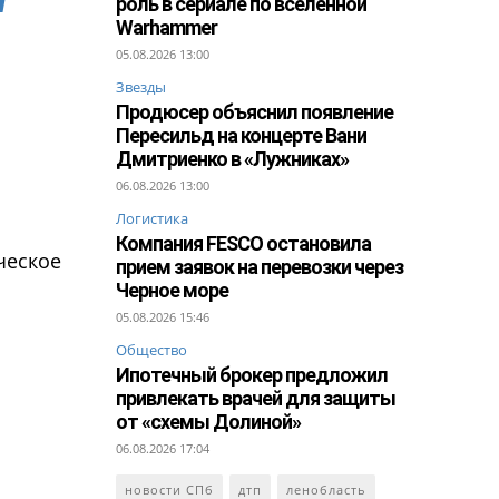
роль в сериале по вселенной
Warhammer
05.08.2026 13:00
Звезды
Продюсер объяснил появление
Пересильд на концерте Вани
Дмитриенко в «Лужниках»
06.08.2026 13:00
Логистика
Компания FESCO остановила
ческое
прием заявок на перевозки через
Черное море
05.08.2026 15:46
Общество
Ипотечный брокер предложил
привлекать врачей для защиты
от «схемы Долиной»
06.08.2026 17:04
новости СПб
дтп
ленобласть