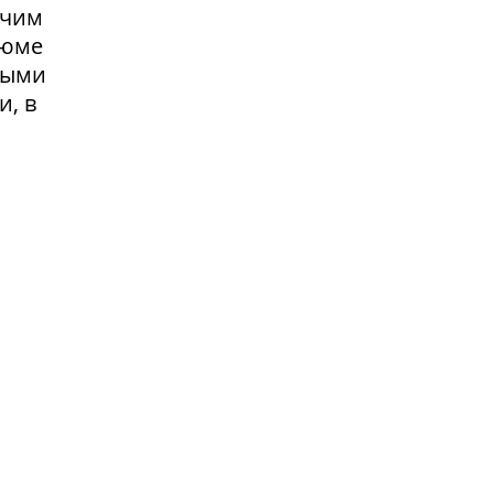
очим
зюме
выми
и, в