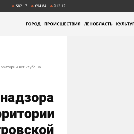
$82.17
€94.84
¥12.17
ГОРОД
ПРОИСШЕСТВИЯ
ЛЕНОБЛАСТЬ
КУЛЬТУ
ерритории яхт-клуба на
днадзора
рритории
тровской