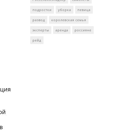
подростки
уборка
певица
развод
королевская семья
эксперты
аренда
россияне
рейд
нция
ой
в