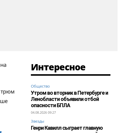
Интересное
 на
Общество
в трюм
Утром во вторник в Петербурге и
Ленобласти объявили отбой
ыше
опасности БПЛА
04.08.2026 09:27
Звезды
Генри Кавилл сыграет главную
и