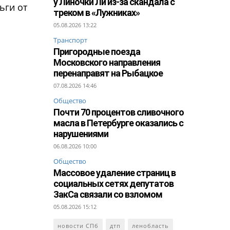
у Линочки Ли из-за скандала с
ьги от
треком в «Лужниках»
05.08.2026 13:22
Транспорт
Пригородные поезда
Московского направления
перенаправят на Рыбацкое
07.08.2026 14:46
Общество
Почти 70 процентов сливочного
масла в Петербурге оказались с
нарушениями
06.08.2026 10:00
Общество
Массовое удаление страниц в
социальных сетях депутатов
ЗакСа связали со взломом
05.08.2026 15:12
новости СПб
дтп
ленобласть