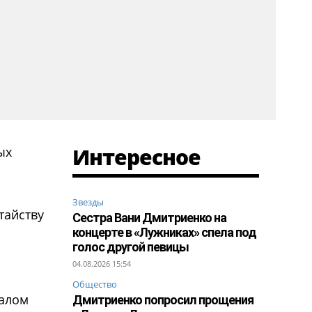
Интересное
ых
Звезды
тайству
Сестра Вани Дмитриенко на
концерте в «Лужниках» спела под
голос другой певицы
04.08.2026 15:54
Общество
налом
Дмитриенко попросил прощения