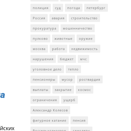
полиция
суд
погода
петербург
Россия
авария
строительство
прокуратура
мошенничество
пулково
животные
оружие
москва
работа
недвижимость
нарушения
бюджет
мчс
уголовное дело
тепло
пенсионеры
мусор
росгвардия
выплаты
закрытие
космос
ла
ограничения
ущерб
Александр Колесов
фигурное катание
пенсия
йских
Россельхознадзор
самолеты