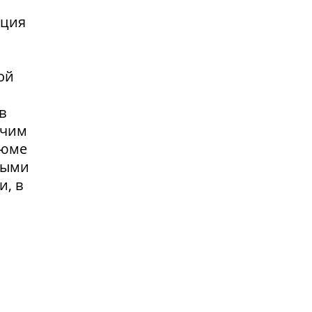
нция
ой
в
очим
зюме
выми
и, в