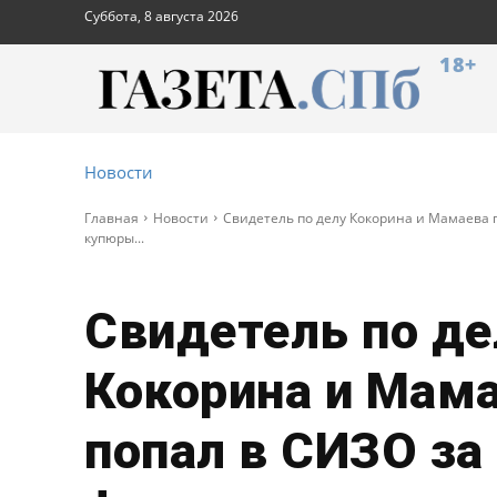
Суббота, 8 августа 2026
18+
Новости
Главная
Новости
Свидетель по делу Кокорина и Мамаева
купюры...
Свидетель по де
Кокорина и Мам
попал в СИЗО за