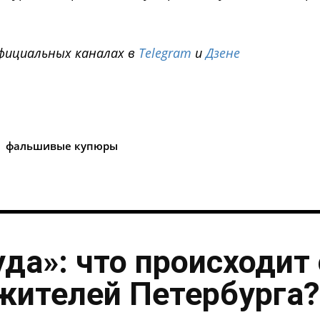
фициальных каналах в
Telegram
и
Дзене
i
фальшивые купюры
уда»: что происходит 
жителей Петербурга?