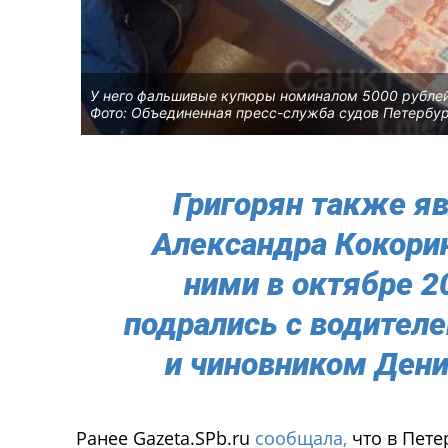
У него фальшивые купюры номиналом 5000 рублей
Фото: Объединенная пресс-служба судов Петербу
Григорян также я
Александра Кокорин
ними в октябре 2
подрались с водител
и чиновником Дени
Ранее Gazeta.SPb.ru
сообщала,
что в Пете