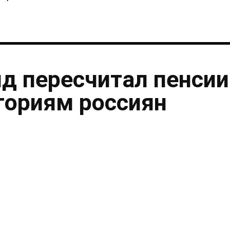
нд пересчитал пенсии
гориям россиян