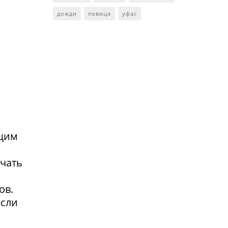
дожди
певица
уфас
ющим
учать
ов.
если