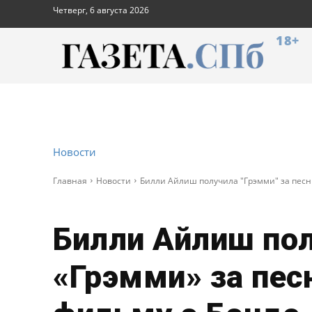
Четверг, 6 августа 2026
18+
Новости
Главная
Новости
Билли Айлиш получила "Грэмми" за песн
Билли Айлиш по
«Грэмми» за пес