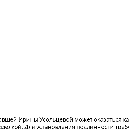
авшей Ирины Усольцевой может оказаться ка
одделкой. Для установления подлинности треб