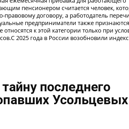
льная ежемесячная прибавка для работающего
тающим пенсионером считается человек, кот
о-правовому договору, а работодатель переч
уальные предприниматели также признаютс
относятся к этой категории только при усло
сов.С 2025 года в России возобновили индек
 тайну последнего
опавших Усольцевых