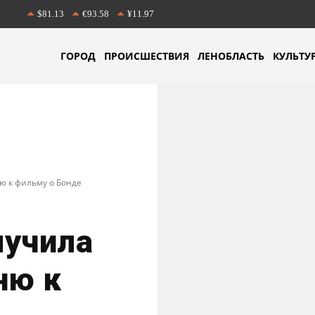
$81.13
€93.58
¥11.97
ГОРОД
ПРОИСШЕСТВИЯ
ЛЕНОБЛАСТЬ
КУЛЬТУ
ю к фильму о Бонде
лучила
ню к