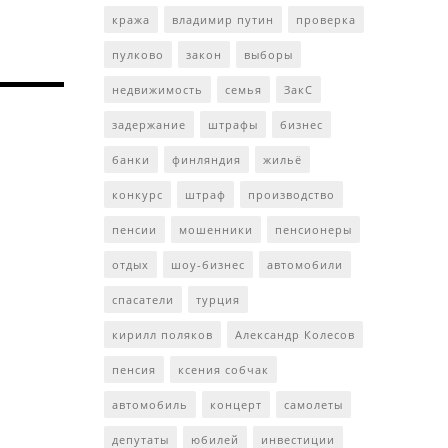
кража
владимир путин
проверка
пулково
закон
выборы
недвижимость
семья
ЗакС
задержание
штрафы
бизнес
банки
финляндия
жильё
конкурс
штраф
производство
пенсии
мошенники
пенсионеры
отдых
шоу-бизнес
автомобили
спасатели
турция
кирилл поляков
Александр Колесов
пенсия
ксения собчак
автомобиль
концерт
самолеты
депутаты
юбилей
инвестиции