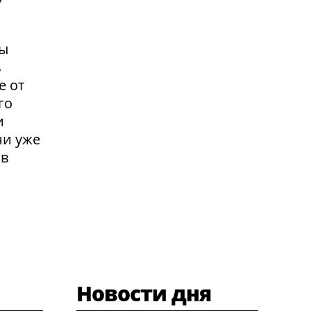
вы
ь
е от
го
и
ни уже
 в
Новости дня