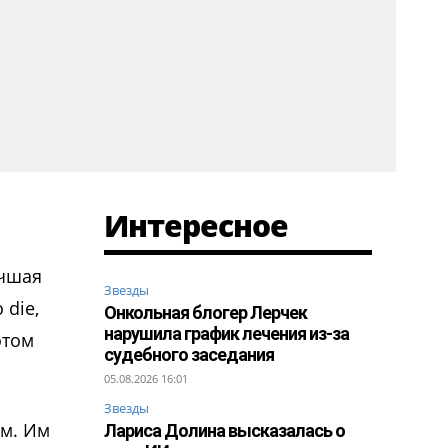
Интересное
учшая
Звезды
 die,
Онкольная блогер Лерчек
нарушила график лечения из-за
этом
судебного заседания
05.08.2026 16:01
Звезды
м. Им
Лариса Долина высказалась о