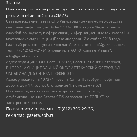
Sparrow
Правила применения рекомендательных технологий в виджетах
рекламно-обменной сети «СМИ2»
Сетевое издание Газета.СПб Регистрационный номер средства
массовой информации Эл № ФС77-73908 выдан Федеральной
службой по надзору в сфере связи, информационных технологий и
массовых коммуникаций (Роскомнадзор) 12 октября 2018 года.
Главный редактор Гущин Ярослав Алексеевич, info@gazeta.spb.ru,
тел: +7 (812) 627-21-84. Учредитель АО "Открытые Медиа",
info@gazeta.spb.ru
Адрес редакции ООО "Рост": 197022, Россия, г.Санкт-Петербург,
ВН.ТЕР.Г. МУНИЦИПАЛЬНЫЙ ОКРУГ АПТЕКАРСКИЙ ОСТРОВ, УЛ
ЧАПЫГИНА, Д. 6 ЛИТЕРА П, ОФИС 316
Адрес учредителя: 197374, Россия, Санкт-Петербург, Торфяная
дорога, дом 17, корпус 6, строение 1, помещение 67Н
Пожалуйста, все пожелания и претензии к текстам,
опубликованном на Газета.СПб, отправляйте ТОЛЬКО по
электронной почте.
По вопросам рекламы: +7 (812) 309-29-36,
reklama@gazeta.spb.ru