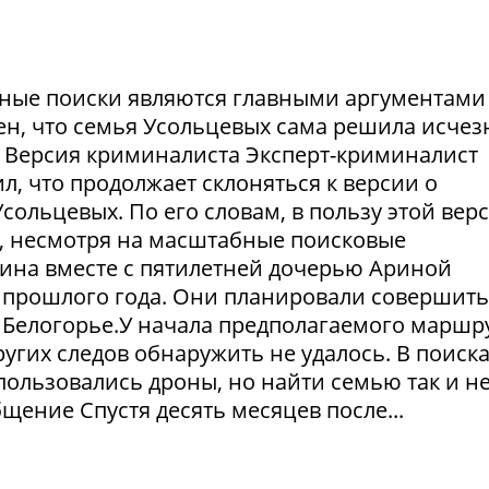
ешные поиски являются главными аргументами
рен, что семья Усольцевых сама решила исчезн
я. Версия криминалиста Эксперт-криминалист
ил, что продолжает склоняться к версии о
ольцевых. По его словам, в пользу этой вер
в, несмотря на масштабные поисковые
ина вместе с пятилетней дочерью Ариной
 прошлого года. Они планировали совершить
 Белогорье.У начала предполагаемого маршр
угих следов обнаружить не удалось. В поиск
пользовались дроны, но найти семью так и н
щение Спустя десять месяцев после...