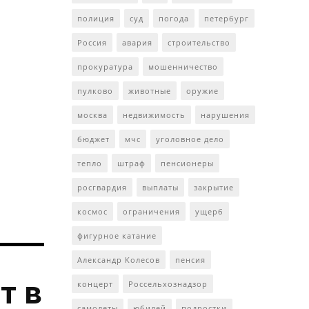
полиция
суд
погода
петербург
Россия
авария
строительство
прокуратура
мошенничество
пулково
животные
оружие
москва
недвижимость
нарушения
бюджет
мчс
уголовное дело
тепло
штраф
пенсионеры
росгвардия
выплаты
закрытие
космос
ограничения
ущерб
фигурное катание
Александр Колесов
пенсия
т в
концерт
Россельхознадзор
самолеты
юбилей
подростки