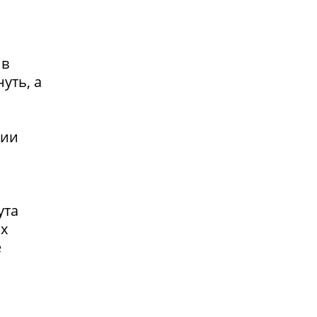
 в
уть, а
сии
ута
ах
е