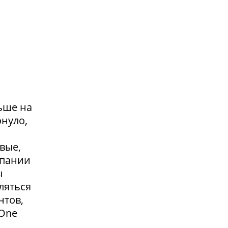
ьше на
онуло,
вые,
мпании
ы
ляться
нтов,
 One