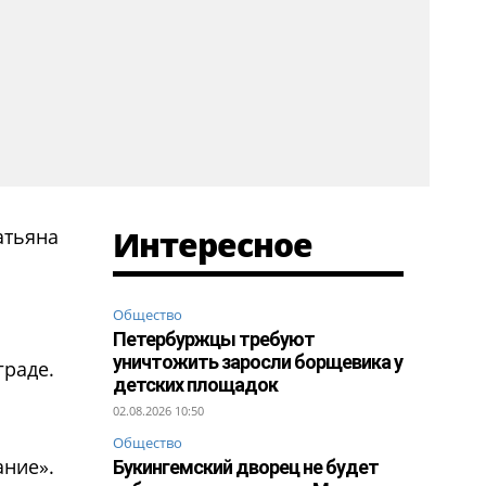
Интересное
атьяна
Общество
Петербуржцы требуют
уничтожить заросли борщевика у
граде.
детских площадок
02.08.2026 10:50
Общество
ание».
Букингемский дворец не будет