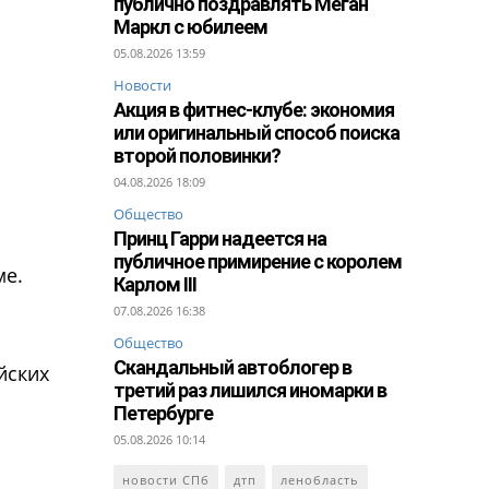
публично поздравлять Меган
Маркл с юбилеем
05.08.2026 13:59
Новости
Акция в фитнес-клубе: экономия
или оригинальный способ поиска
второй половинки?
04.08.2026 18:09
Общество
Принц Гарри надеется на
публичное примирение с королем
ме.
Карлом III
07.08.2026 16:38
Общество
Скандальный автоблогер в
йских
третий раз лишился иномарки в
Петербурге
05.08.2026 10:14
новости СПб
дтп
ленобласть