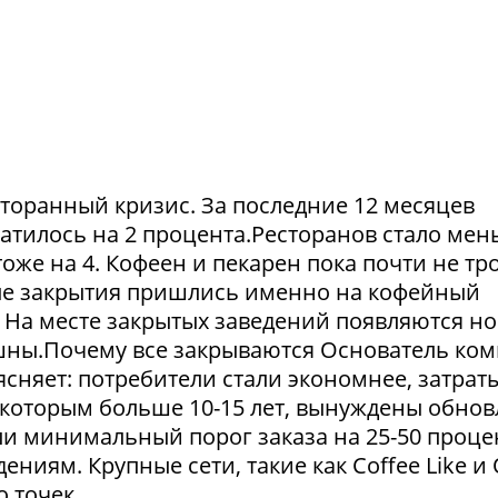
сторанный кризис. За последние 12 месяцев
атилось на 2 процента.Ресторанов стало мен
тоже на 4. Кофеен и пекарен пока почти не тр
ые закрытия пришлись именно на кофейный
. На месте закрытых заведений появляются но
пешны.Почему все закрываются Основатель ко
сняет: потребители стали экономнее, затрат
 которым больше 10-15 лет, вынуждены обнов
и минимальный порог заказа на 25-50 проце
ниям. Крупные сети, такие как Coffee Like и
 точек....