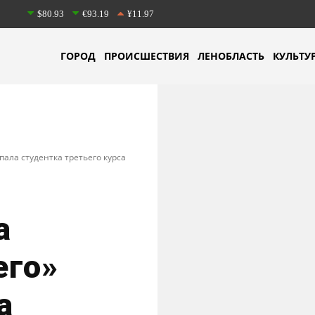
$80.93
€93.19
¥11.97
ГОРОД
ПРОИСШЕСТВИЯ
ЛЕНОБЛАСТЬ
КУЛЬТУ
пала студентка третьего курса
а
его»
а