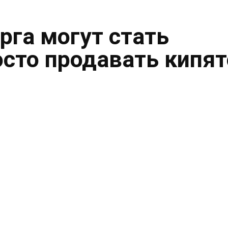
рга могут стать
осто продавать кипя