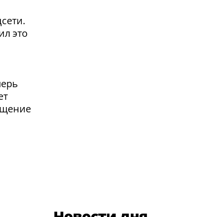
сети.
ил это
перь
ет
ащение
Новости дня