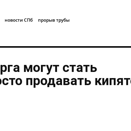
i
новости СПб
прорыв трубы
рга могут стать
осто продавать кипя