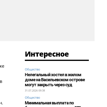
Интересное
же
Общество
Нелегальный хостел в жилом
доме на Васильевском острове
в
могут закрыть через суд
31.07.2026 09:38
Общество
н.
Минимальная выплата по