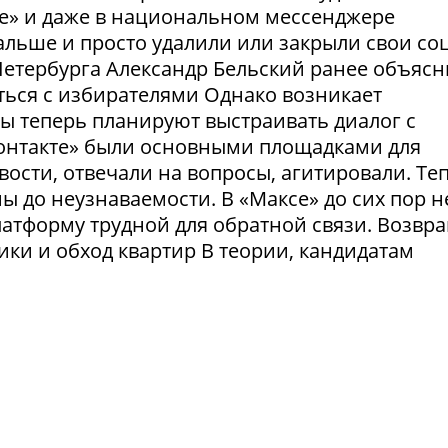
те» и даже в национальном мессенджере
льше и просто удалили или закрыли свои соц
етербурга Александр Бельский ранее объясн
ться с избирателями Однако возникает
ты теперь планируют выстраивать диалог с
Контакте» были основными площадками для
ости, отвечали на вопросы, агитировали. Те
 до неузнаваемости. В «Максе» до сих пор н
латформу трудной для обратной связи. Возвр
рики и обход квартир В теории, кандидатам