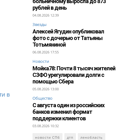
больничному выросла до 873
рублей в день
04.08.2026 12:39
Звезды
Алексей Ягудин опубликовал
фото с дочерью от Татьяны
Тотьмяниной
06.08.2026 17:55
Новости
Мойка78: Почти 8 тысяч жителей
СЗФО урегулировали долги с
помощью Сбера
05.08.2026 13:00
ти в
Общество
С августа один из российских
банков изменил формат
поддержки клиентов
03.08.2026 10:32
новости СПб
дтп
ленобласть