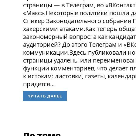
страницы — в Телеграм, во «ВКонтак
«Макс».Некоторые политики пошли да
Спикер Законодательного собрания П
хакерскими атаками.Как теперь обща
закономерный вопрос: а как кандида
аудиторией? До этого Телеграм и «В
коммуникации.Здесь публиковали нов
страницы удалены или переименованы
функции комментариев, что делает п
к истокам: листовки, газеты, календа
придется...
ЧИТАТЬ ДАЛЕЕ
По теме