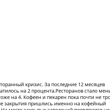
сторанный кризис. За последние 12 месяцев
атилось на 2 процента.Ресторанов стало мен
тоже на 4. Кофеен и пекарен пока почти не тр
ые закрытия пришлись именно на кофейный
. На месте закрытых заведений появляются но