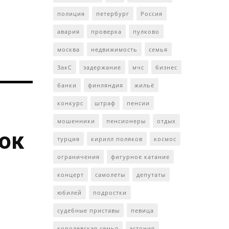
полиция
петербург
Россия
авария
проверка
пулково
москва
недвижимость
семья
ЗакС
задержание
мчс
бизнес
банки
финляндия
жильё
конкурс
штраф
пенсии
мошенники
пенсионеры
отдых
ток
турция
кирилл поляков
космос
ограничения
фигурное катание
концерт
самолеты
депутаты
юбилей
подростки
судебные приставы
певица
королевская семья
эстония