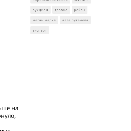
аукцион
травма
рейсы
меган маркл
алла пугачева
эксперт
ьше на
онуло,
вые,