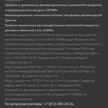
Правила о применении рекомендательных технологий в виджетах
информационного ресурса «24СМИ»
Рекомендательные технологии в блоках платформы рекомендаций
Sparrow
Правила применения рекомендательных технологий в виджетах
рекламно-обменной сети «СМИ2»
Сетевое издание Газета.СПб Регистрационный номер средства
массовой информации Эл № ФС77-73908 выдан Федеральной
службой по надзору в сфере связи, информационных технологий и
массовых коммуникаций (Роскомнадзор) 12 октября 2018 года.
Главный редактор Гущин Ярослав Алексеевич, info@gazeta.spb.ru,
тел: +7 (812) 627-21-84. Учредитель АО "Открытые Медиа",
info@gazeta.spb.ru
Адрес редакции ООО "Рост": 197022, Россия, г.Санкт-Петербург,
ВН.ТЕР.Г. МУНИЦИПАЛЬНЫЙ ОКРУГ АПТЕКАРСКИЙ ОСТРОВ, УЛ
ЧАПЫГИНА, Д. 6 ЛИТЕРА П, ОФИС 316
Адрес учредителя: 197374, Россия, Санкт-Петербург, Торфяная
дорога, дом 17, корпус 6, строение 1, помещение 67Н
Пожалуйста, все пожелания и претензии к текстам,
опубликованном на Газета.СПб, отправляйте ТОЛЬКО по
электронной почте.
По вопросам рекламы: +7 (812) 309-29-36,