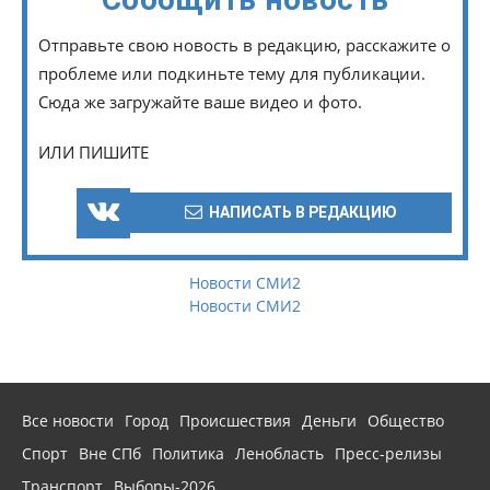
Отправьте свою новость в редакцию, расскажите о
проблеме или подкиньте тему для публикации.
Сюда же загружайте ваше видео и фото.
ИЛИ ПИШИТЕ
НАПИСАТЬ В РЕДАКЦИЮ
Новости СМИ2
Новости СМИ2
Все новости
Город
Происшествия
Деньги
Общество
Спорт
Вне СПб
Политика
Ленобласть
Пресс-релизы
Транспорт
Выборы-2026