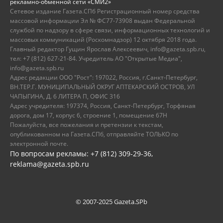
рекламно-обменной сети «СМИ2»
Сетевое издание Газета.СПб Регистрационный номер средства
массовой информации Эл № ФС77-73908 выдан Федеральной
службой по надзору в сфере связи, информационных технологий и
массовых коммуникаций (Роскомнадзор) 12 октября 2018 года.
Главный редактор Гущин Ярослав Алексеевич, info@gazeta.spb.ru,
тел: +7 (812) 627-21-84. Учредитель АО "Открытые Медиа",
info@gazeta.spb.ru
Адрес редакции ООО "Рост": 197022, Россия, г.Санкт-Петербург,
ВН.ТЕР.Г. МУНИЦИПАЛЬНЫЙ ОКРУГ АПТЕКАРСКИЙ ОСТРОВ, УЛ
ЧАПЫГИНА, Д. 6 ЛИТЕРА П, ОФИС 316
Адрес учредителя: 197374, Россия, Санкт-Петербург, Торфяная
дорога, дом 17, корпус 6, строение 1, помещение 67Н
Пожалуйста, все пожелания и претензии к текстам,
опубликованном на Газета.СПб, отправляйте ТОЛЬКО по
электронной почте.
По вопросам рекламы: +7 (812) 309-29-36,
reklama@gazeta.spb.ru
© 2007-2025 Gazeta.SPb