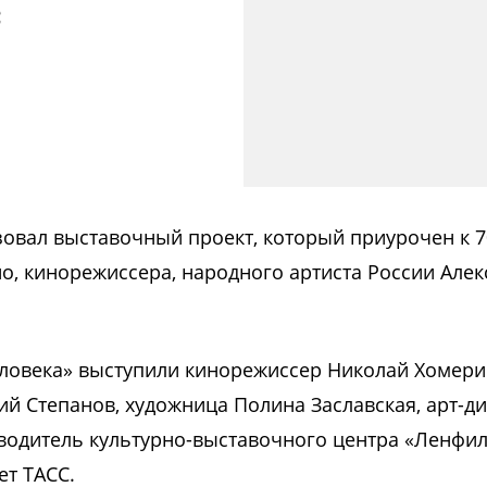
с
зовал выставочный проект, который приурочен к 7
о, кинорежиссера, народного артиста России Але
еловека» выступили кинорежиссер Николай Хомери
ий Степанов, художница Полина Заславская, арт-д
оводитель культурно-выставочного центра «Ленфи
ет ТАСС.