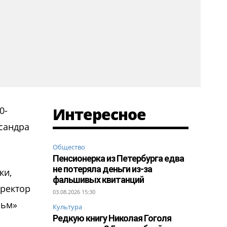
Интересное
0-
ксандра
Общество
Пенсионерка из Петербурга едва
не потеряла деньги из-за
ки,
фальшивых квитанций
иректор
03.08.2026 15:30
льм»
Культура
Редкую книгу Николая Гоголя