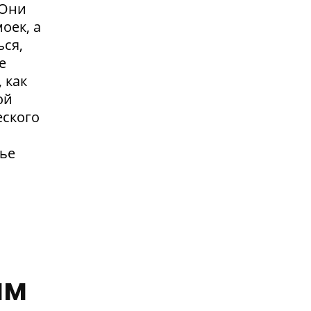
.Они
оек, а
ься,
е
 как
ой
еского
жье
им