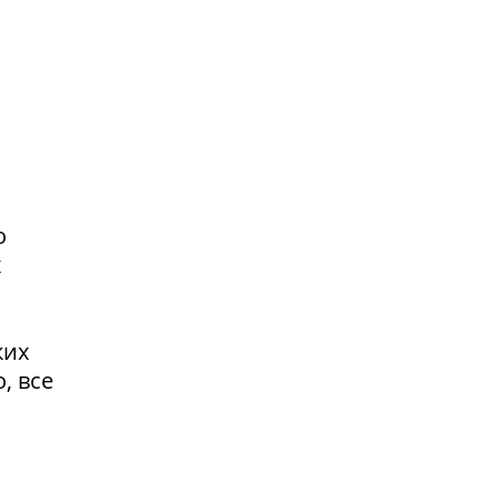
о
х
ких
, все