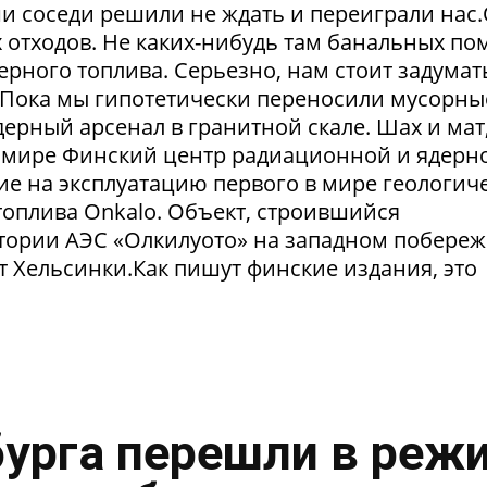
и соседи решили не ждать и переиграли нас
отходов. Не каких-нибудь там банальных пом
рного топлива. Серьезно, нам стоит задумат
. Пока мы гипотетически переносили мусорны
ерный арсенал в гранитной скале. Шах и мат,
 в мире Финский центр радиационной и ядерн
ие на эксплуатацию первого в мире геологич
оплива Onkalo. Объект, строившийся
тории АЭС «Олкилуото» на западном побере
т Хельсинки.Как пишут финские издания, это
урга перешли в реж