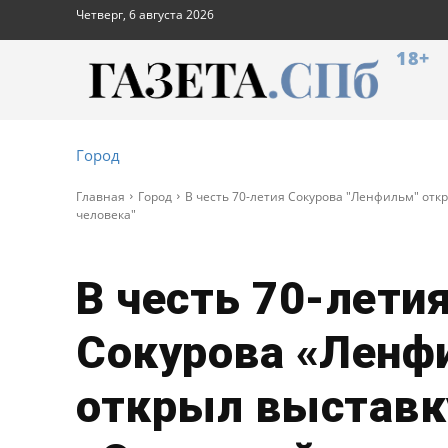
Четверг, 6 августа 2026
18+
Город
Главная
Город
В честь 70-летия Сокурова "Ленфильм" отк
человека"
В честь 70-лети
Сокурова «Ленф
открыл выставк