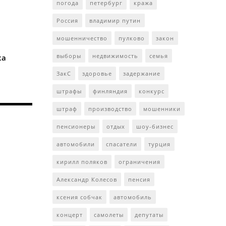
погода
петербург
кража
Россия
владимир путин
мошенничество
пулково
закон
выборы
недвижимость
семья
ка
ЗакС
здоровье
задержание
штрафы
финляндия
конкурс
штраф
производство
мошенники
пенсионеры
отдых
шоу-бизнес
автомобили
спасатели
турция
кирилл поляков
ограничения
Александр Колесов
пенсия
ксения собчак
автомобиль
концерт
самолеты
депутаты