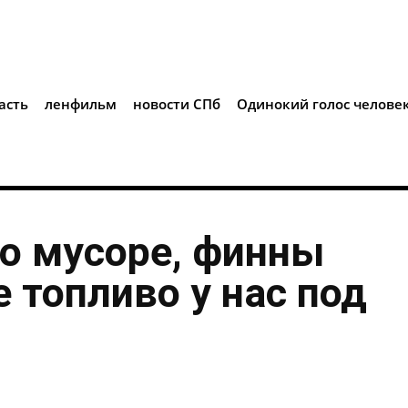
i
асть
ленфильм
новости СПб
Одинокий голос челове
о мусоре, финны
 топливо у нас под