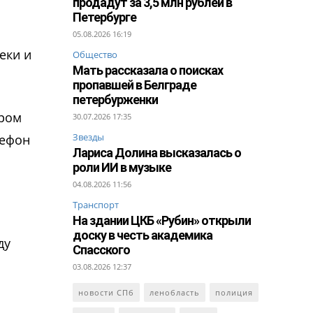
продадут за 3,5 млн рублей в
Петербурге
05.08.2026 16:19
еки и
Общество
Мать рассказала о поисках
пропавшей в Белграде
петербурженки
ером
30.07.2026 17:35
Звезды
лефон
Лариса Долина высказалась о
роли ИИ в музыке
04.08.2026 11:56
Транспорт
На здании ЦКБ «Рубин» открыли
доску в честь академика
ду
Спасского
03.08.2026 12:37
новости СПб
ленобласть
полиция