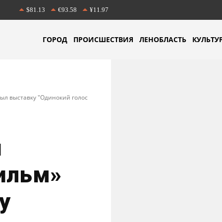
$81.13
€93.58
¥11.97
ГОРОД
ПРОИСШЕСТВИЯ
ЛЕНОБЛАСТЬ
КУЛЬТУ
рыл выставку "Одинокий голос
я
ильм»
у