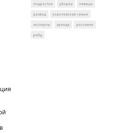
подростки
уборка
певица
развод
королевская семья
эксперты
аренда
россияне
рейд
нция
ой
в