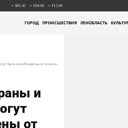
$81.41
€94.06
¥12.06
ГОРОД
ПРОИСШЕСТВИЯ
ЛЕНОБЛАСТЬ
КУЛЬТУ
гут быть освобождены от оплаты
раны и
огут
ны от