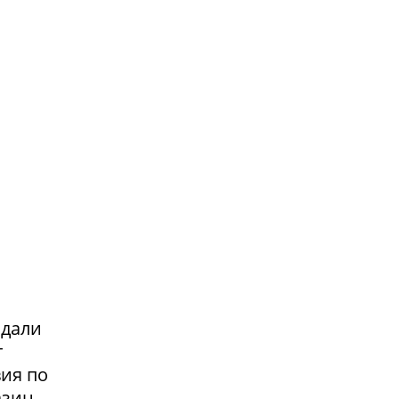
адали
т
вия по
азин