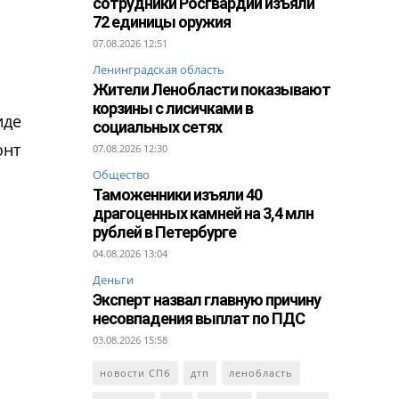
сотрудники Росгвардии изъяли
72 единицы оружия
07.08.2026 12:51
Ленинградская область
Жители Ленобласти показывают
корзины с лисичками в
иде
социальных сетях
онт
07.08.2026 12:30
Общество
Таможенники изъяли 40
драгоценных камней на 3,4 млн
рублей в Петербурге
04.08.2026 13:04
Деньги
Эксперт назвал главную причину
несовпадения выплат по ПДС
03.08.2026 15:58
новости СПб
дтп
ленобласть