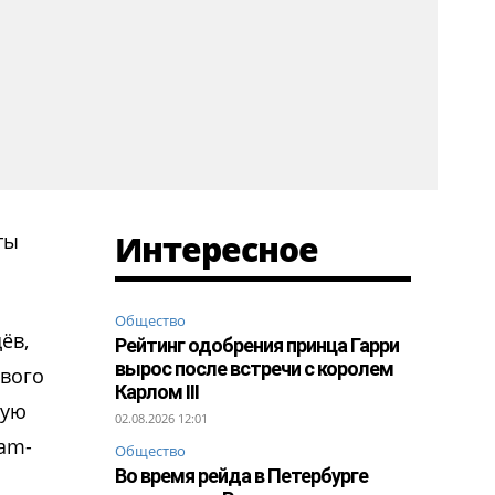
Интересное
ты
Общество
ёв,
Рейтинг одобрения принца Гарри
вырос после встречи с королем
рвого
Карлом III
ную
02.08.2026 12:01
ram-
Общество
Во время рейда в Петербурге