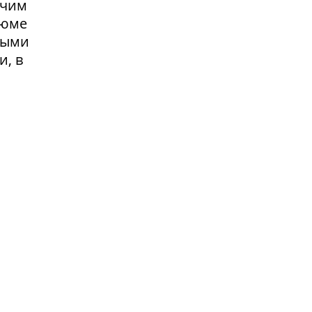
очим
зюме
выми
и, в