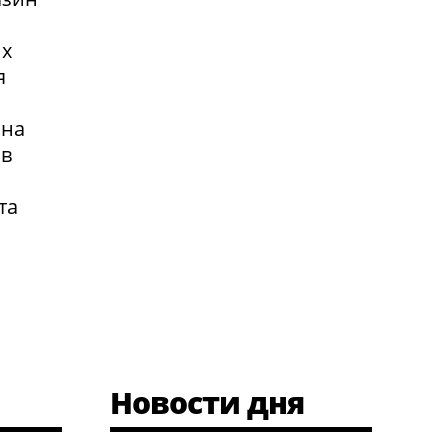
их
я
 на
 в
та
Новости дня