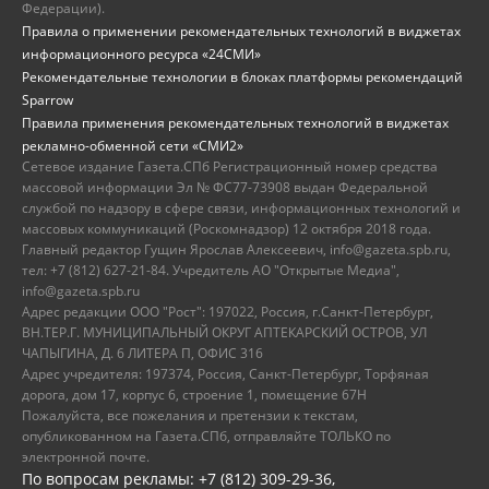
Федерации).
Правила о применении рекомендательных технологий в виджетах
информационного ресурса «24СМИ»
Рекомендательные технологии в блоках платформы рекомендаций
Sparrow
Правила применения рекомендательных технологий в виджетах
рекламно-обменной сети «СМИ2»
Сетевое издание Газета.СПб Регистрационный номер средства
массовой информации Эл № ФС77-73908 выдан Федеральной
службой по надзору в сфере связи, информационных технологий и
массовых коммуникаций (Роскомнадзор) 12 октября 2018 года.
Главный редактор Гущин Ярослав Алексеевич, info@gazeta.spb.ru,
тел: +7 (812) 627-21-84. Учредитель АО "Открытые Медиа",
info@gazeta.spb.ru
Адрес редакции ООО "Рост": 197022, Россия, г.Санкт-Петербург,
ВН.ТЕР.Г. МУНИЦИПАЛЬНЫЙ ОКРУГ АПТЕКАРСКИЙ ОСТРОВ, УЛ
ЧАПЫГИНА, Д. 6 ЛИТЕРА П, ОФИС 316
Адрес учредителя: 197374, Россия, Санкт-Петербург, Торфяная
дорога, дом 17, корпус 6, строение 1, помещение 67Н
Пожалуйста, все пожелания и претензии к текстам,
опубликованном на Газета.СПб, отправляйте ТОЛЬКО по
электронной почте.
По вопросам рекламы: +7 (812) 309-29-36,