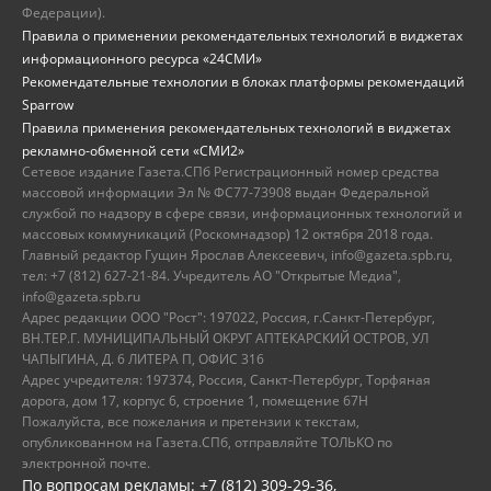
Федерации).
Правила о применении рекомендательных технологий в виджетах
информационного ресурса «24СМИ»
Рекомендательные технологии в блоках платформы рекомендаций
Sparrow
Правила применения рекомендательных технологий в виджетах
рекламно-обменной сети «СМИ2»
Сетевое издание Газета.СПб Регистрационный номер средства
массовой информации Эл № ФС77-73908 выдан Федеральной
службой по надзору в сфере связи, информационных технологий и
массовых коммуникаций (Роскомнадзор) 12 октября 2018 года.
Главный редактор Гущин Ярослав Алексеевич, info@gazeta.spb.ru,
тел: +7 (812) 627-21-84. Учредитель АО "Открытые Медиа",
info@gazeta.spb.ru
Адрес редакции ООО "Рост": 197022, Россия, г.Санкт-Петербург,
ВН.ТЕР.Г. МУНИЦИПАЛЬНЫЙ ОКРУГ АПТЕКАРСКИЙ ОСТРОВ, УЛ
ЧАПЫГИНА, Д. 6 ЛИТЕРА П, ОФИС 316
Адрес учредителя: 197374, Россия, Санкт-Петербург, Торфяная
дорога, дом 17, корпус 6, строение 1, помещение 67Н
Пожалуйста, все пожелания и претензии к текстам,
опубликованном на Газета.СПб, отправляйте ТОЛЬКО по
электронной почте.
По вопросам рекламы: +7 (812) 309-29-36,