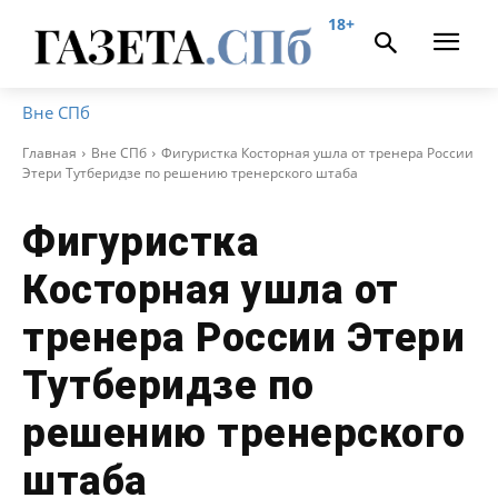
18+
Вне СПб
Главная
Вне СПб
Фигуристка Косторная ушла от тренера России
Этери Тутберидзе по решению тренерского штаба
Фигуристка
Косторная ушла от
тренера России Этери
Тутберидзе по
решению тренерского
штаба