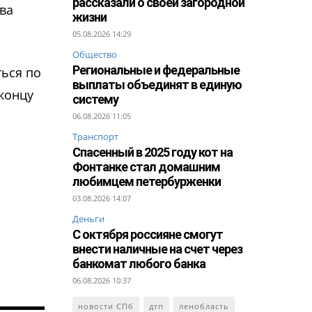
рассказали о своей загородной
ва
жизни
05.08.2026 14:29
Общество
Региональные и федеральные
ться по
выплаты объединят в единую
 концу
систему
06.08.2026 11:05
Транспорт
Спасенный в 2025 году кот на
Фонтанке стал домашним
любимцем петербурженки
03.08.2026 14:07
Деньги
С октября россияне смогут
внести наличные на счет через
банкомат любого банка
06.08.2026 10:37
новости СПб
дтп
ленобласть