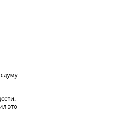
осдуму
сети.
ил это