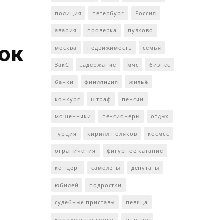
полиция
петербург
Россия
авария
проверка
пулково
ток
москва
недвижимость
семья
ЗакС
задержание
мчс
бизнес
банки
финляндия
жильё
конкурс
штраф
пенсии
мошенники
пенсионеры
отдых
турция
кирилл поляков
космос
ограничения
фигурное катание
концерт
самолеты
депутаты
юбилей
подростки
судебные приставы
певица
королевская семья
эстония