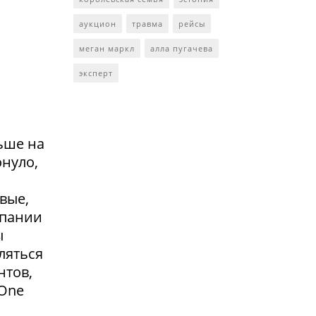
аукцион
травма
рейсы
меган маркл
алла пугачева
эксперт
ьше на
онуло,
вые,
мпании
ы
ляться
нтов,
 One