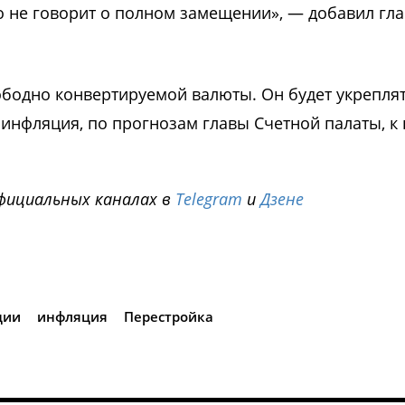
о не говорит о полном замещении», — добавил гла
вободно конвертируемой валюты. Он будет укрепля
 инфляция, по прогнозам главы Счетной палаты, к
фициальных каналах в
Telegram
и
Дзене
i
ции
инфляция
Перестройка