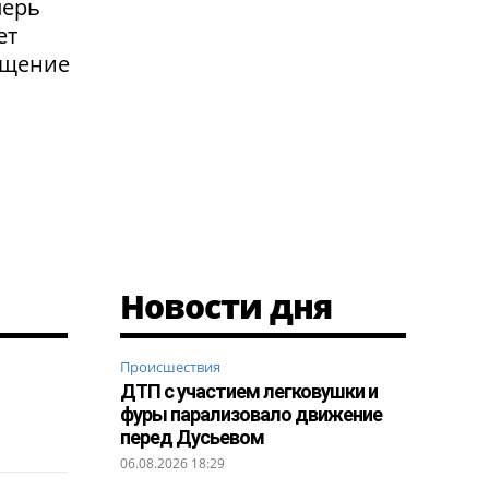
перь
ет
ащение
Новости дня
Происшествия
ДТП с участием легковушки и
фуры парализовало движение
перед Дусьевом
06.08.2026 18:29