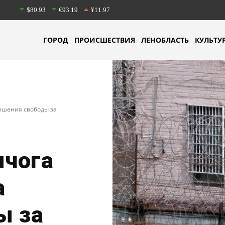
$80.93
€93.19
¥11.97
ГОРОД
ПРОИСШЕСТВИЯ
ЛЕНОБЛАСТЬ
КУЛЬТУ
ишения свободы за
чога
а
ы за