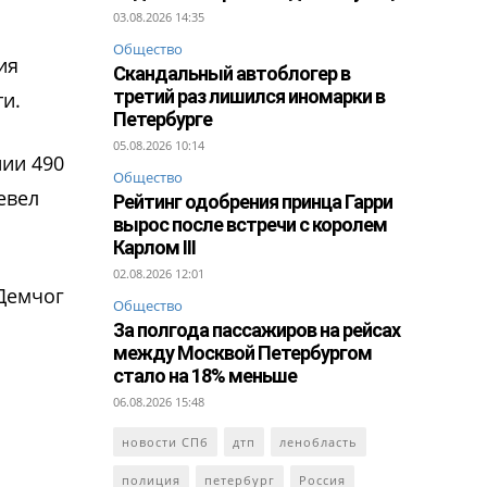
03.08.2026 14:35
Общество
ия
Скандальный автоблогер в
третий раз лишился иномарки в
и.
Петербурге
05.08.2026 10:14
нии 490
Общество
евел
Рейтинг одобрения принца Гарри
вырос после встречи с королем
Карлом III
02.08.2026 12:01
Демчог
Общество
За полгода пассажиров на рейсах
между Москвой Петербургом
стало на 18% меньше
06.08.2026 15:48
новости СПб
дтп
ленобласть
полиция
петербург
Россия