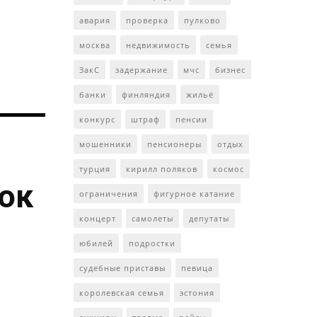
авария
проверка
пулково
москва
недвижимость
семья
ЗакС
задержание
мчс
бизнес
банки
финляндия
жильё
конкурс
штраф
пенсии
мошенники
пенсионеры
отдых
турция
кирилл поляков
космос
ток
ограничения
фигурное катание
концерт
самолеты
депутаты
юбилей
подростки
судебные приставы
певица
королевская семья
эстония