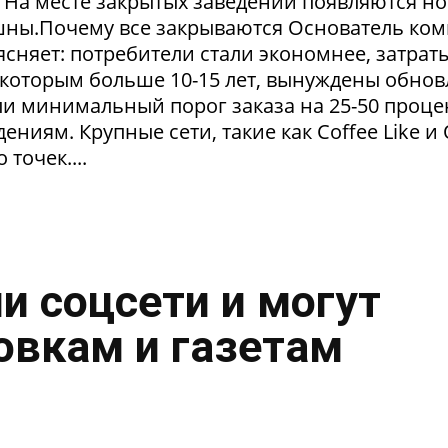
. На месте закрытых заведений появляются но
пешны.Почему все закрываются Основатель ко
сняет: потребители стали экономнее, затрат
 которым больше 10-15 лет, вынуждены обнов
и минимальный порог заказа на 25-50 проце
ниям. Крупные сети, такие как Coffee Like и
 точек....
и соцсети и могут
овкам и газетам