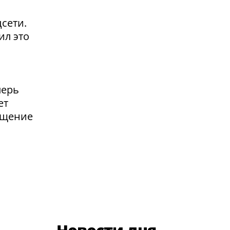
сети.
ил это
перь
ет
ащение