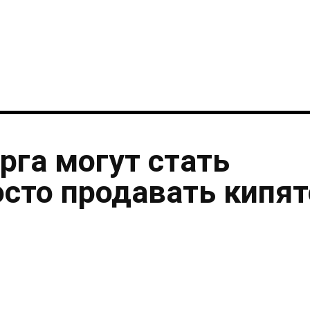
i
рга могут стать
осто продавать кипя