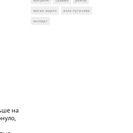
аукцион
травма
рейсы
меган маркл
алла пугачева
эксперт
ьше на
онуло,