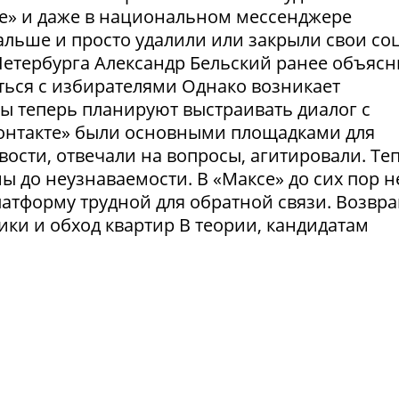
те» и даже в национальном мессенджере
льше и просто удалили или закрыли свои соц
етербурга Александр Бельский ранее объясн
ться с избирателями Однако возникает
ты теперь планируют выстраивать диалог с
Контакте» были основными площадками для
ости, отвечали на вопросы, агитировали. Те
 до неузнаваемости. В «Максе» до сих пор н
латформу трудной для обратной связи. Возвр
рики и обход квартир В теории, кандидатам