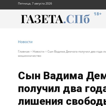
Пятница, 7 августа 2026
18+
Новости
Главная
Новости
Сын Вадима Демчога получил два года л
мошенничество
Сын Вадима Дем
получил два год
лишения свобод