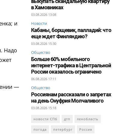
выкупать скандальную квартиру
в Хамовниках
03.08.2026 13:08
енка; и
Новости
Кабаны, борщевик, палладий: что
еще ждет Финляндию?
03.08.2026 15:30
. Надо
Общество
Больше 60% мобильного
может
интернет-трафика в Центральной
России оказалось ограничено
06.08.2026 17:11
дении —
Общество
Россиянам рассказали о запретах
на день Онуфрия Молчаливого
03.08.2026 15:18
новости СПб
дтп
ленобласть
погода
петербург
Россия