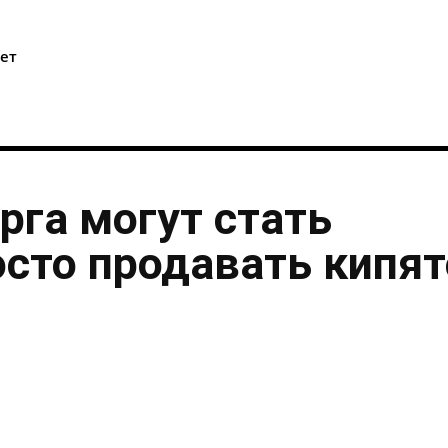
i
ет
рга могут стать
осто продавать кипя