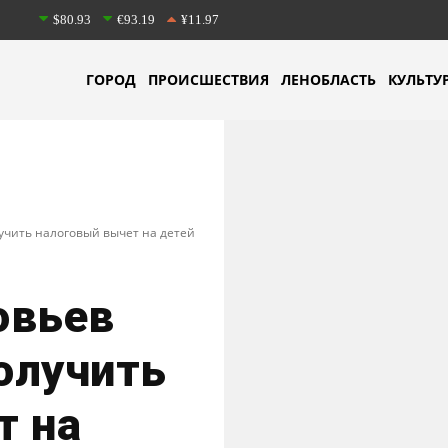
$80.93
€93.19
¥11.97
ГОРОД
ПРОИСШЕСТВИЯ
ЛЕНОБЛАСТЬ
КУЛЬТУ
учить налоговый вычет на детей
овьев
получить
т на