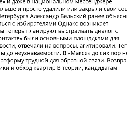
те» и даже в национальном мессенджере
льше и просто удалили или закрыли свои соц
етербурга Александр Бельский ранее объясн
ться с избирателями Однако возникает
ты теперь планируют выстраивать диалог с
Контакте» были основными площадками для
ости, отвечали на вопросы, агитировали. Те
 до неузнаваемости. В «Максе» до сих пор н
латформу трудной для обратной связи. Возвр
рики и обход квартир В теории, кандидатам