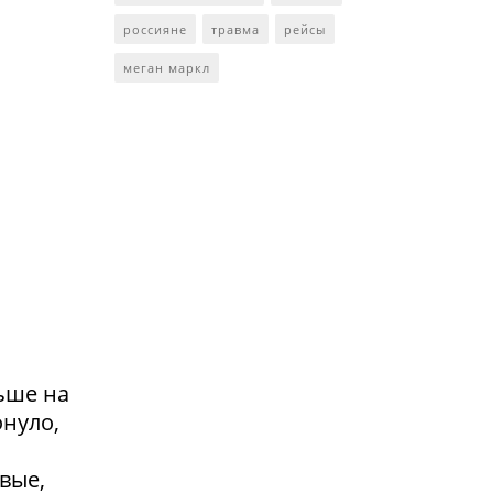
россияне
травма
рейсы
меган маркл
ьше на
онуло,
вые,