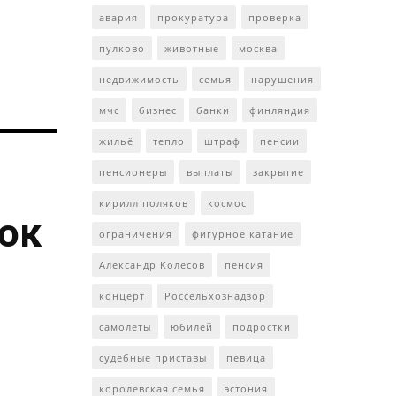
авария
прокуратура
проверка
пулково
животные
москва
недвижимость
семья
нарушения
мчс
бизнес
банки
финляндия
жильё
тепло
штраф
пенсии
пенсионеры
выплаты
закрытие
кирилл поляков
космос
ток
ограничения
фигурное катание
Александр Колесов
пенсия
концерт
Россельхознадзор
самолеты
юбилей
подростки
судебные приставы
певица
королевская семья
эстония