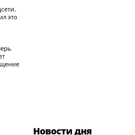
сети.
ил это
перь
ет
ащение
Новости дня