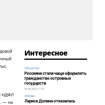
Интересное
одовой
женный
тыс.
Общество
Россияне стали чаще оформлять
гражданство островных
государств
05.08.2026 11:03
ый НДФЛ
Звезды
Лариса Долина отказалась
. — на