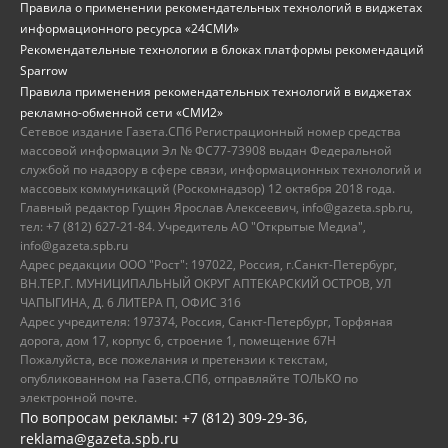
Правила о применении рекомендательных технологий в виджетах
информационного ресурса «24СМИ»
Рекомендательные технологии в блоках платформы рекомендаций
Sparrow
Правила применения рекомендательных технологий в виджетах
рекламно-обменной сети «СМИ2»
Сетевое издание Газета.СПб Регистрационный номер средства
массовой информации Эл № ФС77-73908 выдан Федеральной
службой по надзору в сфере связи, информационных технологий и
массовых коммуникаций (Роскомнадзор) 12 октября 2018 года.
Главный редактор Гущин Ярослав Алексеевич, info@gazeta.spb.ru,
тел: +7 (812) 627-21-84. Учредитель АО "Открытые Медиа",
info@gazeta.spb.ru
Адрес редакции ООО "Рост": 197022, Россия, г.Санкт-Петербург,
ВН.ТЕР.Г. МУНИЦИПАЛЬНЫЙ ОКРУГ АПТЕКАРСКИЙ ОСТРОВ, УЛ
ЧАПЫГИНА, Д. 6 ЛИТЕРА П, ОФИС 316
Адрес учредителя: 197374, Россия, Санкт-Петербург, Торфяная
дорога, дом 17, корпус 6, строение 1, помещение 67Н
Пожалуйста, все пожелания и претензии к текстам,
опубликованном на Газета.СПб, отправляйте ТОЛЬКО по
электронной почте.
По вопросам рекламы: +7 (812) 309-29-36,
reklama@gazeta.spb.ru