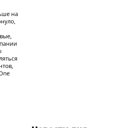
ьше на
онуло,
вые,
мпании
ы
ляться
нтов,
 One