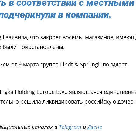
ть в соответствии с местными
подчеркнули в компании.
ngli заявила, что закроет восемь магазинов, имеющ
е были приостановлены.
ем от 9 марта группа Lindt & Sprüngli покидает
 Ingka Holding Europe B.V., являющаяся единствен
ательно решила ликвидировать российскую доче
фициальных каналах в
Telegram
и
Дзене