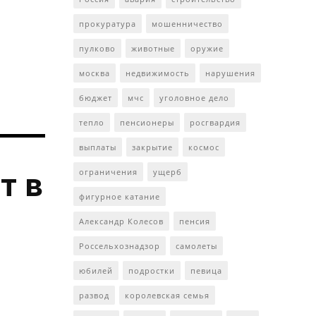
прокуратура
мошенничество
пулково
животные
оружие
москва
недвижимость
нарушения
бюджет
мчс
уголовное дело
тепло
пенсионеры
росгвардия
выплаты
закрытие
космос
т в
ограничения
ущерб
фигурное катание
Александр Колесов
пенсия
Россельхознадзор
самолеты
юбилей
подростки
певица
развод
королевская семья