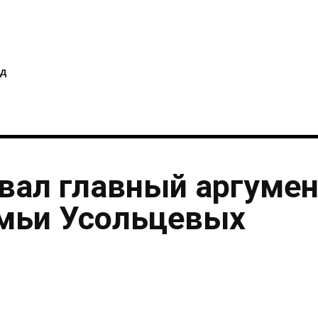
i
д
вал главный аргумен
емьи Усольцевых