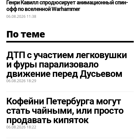
Генри Кавилл спродюсирует анимационный спин-
офф по вселенной Warhammer
06.08.2026 11:38
По теме
ДТП с участием легковушки
и фуры парализовало
движение перед Дусьевом
06.08.2026 18:29
Кофейни Петербурга могут
стать чайными, или просто
продавать кипяток
06.08.2026 18:22