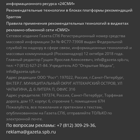
информационного ресурса «24СМИ»
Рекомендательные технологии в блоках платформы рекомендаций
Sparrow
Правила применения рекомендательных технологий в виджетах
рекламно-обменной сети «СМИ2»
Сетевое издание Газета.СПб Регистрационный номер средства
массовой информации Эл № ФС77-73908 выдан Федеральной
службой по надзору в сфере связи, информационных технологий и
массовых коммуникаций (Роскомнадзор) 12 октября 2018 года.
Главный редактор Гущин Ярослав Алексеевич, info@gazeta.spb.ru,
тел: +7 (812) 627-21-84. Учредитель АО "Открытые Медиа",
info@gazeta.spb.ru
Адрес редакции ООО "Рост": 197022, Россия, г.Санкт-Петербург,
ВН.ТЕР.Г. МУНИЦИПАЛЬНЫЙ ОКРУГ АПТЕКАРСКИЙ ОСТРОВ, УЛ
ЧАПЫГИНА, Д. 6 ЛИТЕРА П, ОФИС 316
Адрес учредителя: 197374, Россия, Санкт-Петербург, Торфяная
дорога, дом 17, корпус 6, строение 1, помещение 67Н
Пожалуйста, все пожелания и претензии к текстам,
опубликованном на Газета.СПб, отправляйте ТОЛЬКО по
электронной почте.
По вопросам рекламы: +7 (812) 309-29-36,
reklama@gazeta.spb.ru